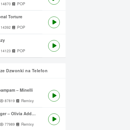
POP
14870
nal Torture
POP
14392
azy
POP
14123
sze Dzwonki na Telefon
ampam – Minelli
Remixy
87819
ger – Olivia Addams
Remixy
77989