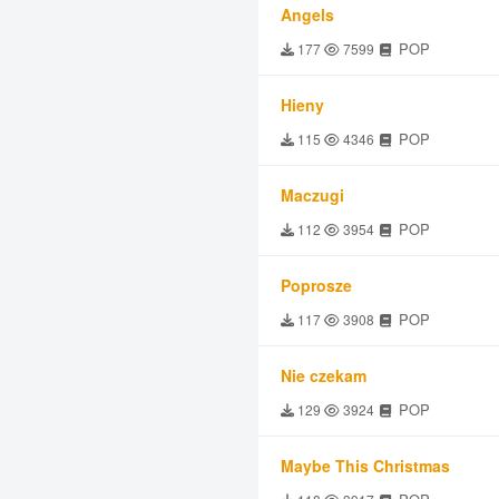
Angels
POP
177
7599
Hieny
POP
115
4346
Maczugi
POP
112
3954
Poprosze
POP
117
3908
Nie czekam
POP
129
3924
Maybe This Christmas