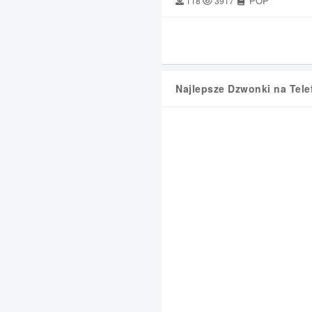
POP
118
3917
Najlepsze Dzwonki na Tele