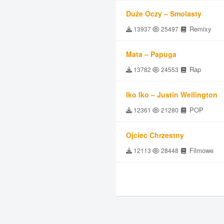
Duże Oczy – Smolasty
Remixy
13937
25497
Mata – Papuga
Rap
13782
24553
Iko Iko – Justin Wellington
POP
12361
21280
Ojciec Chrzestny
Filmowe
12113
28448