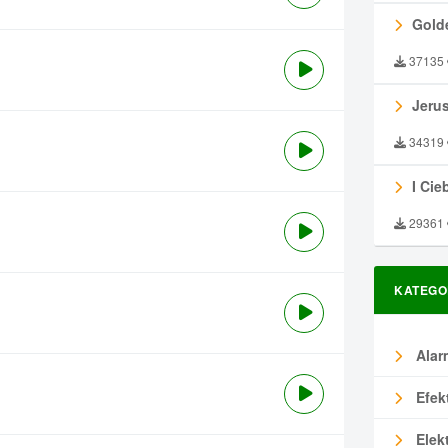
Gold
37135
Jeru
34319
I Ciebie
29361
KATEGO
Alar
Efek
Elek