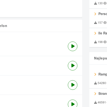
130
Perso
157
efon
Ile R
198
Najlep
Ramp
54280
Stran
46591