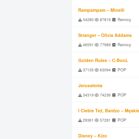
Rampampam – Minelli
Remixy
54280
87819
Stranger – Olivia Addams
Remixy
46591
77989
Golden Rules – C-BooL
POP
37135
63094
Jerusalema
POP
34319
74236
I Ciebie Też, Bardzo – Męski
POP
29361
57281
Disney – Kizo