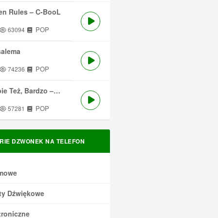
en Rules – C-BooL
POP
63094
salema
POP
74236
 Też, Bardzo – Męskie Granie
POP
57281
RIE DZWONEK NA TELEFON
mowe
ty Dźwiękowe
troniczne