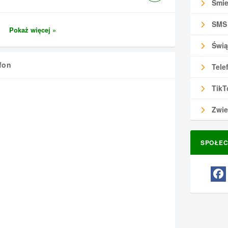
Śmie
SMS
Pokaż więcej »
Świą
fon
Tele
TikT
Zwie
SPOŁEC