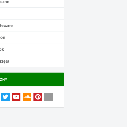
szne
teczne
fon
ok
rzęta
ZNY