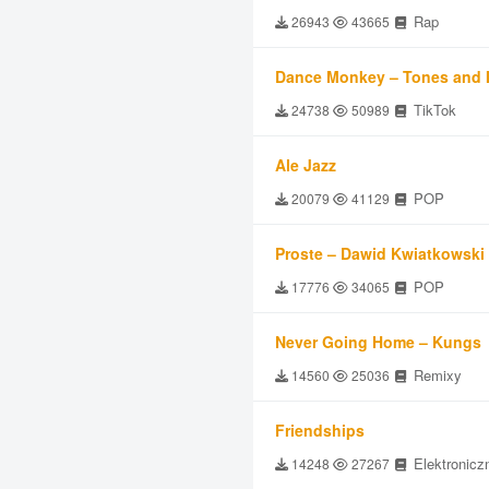
Rap
26943
43665
Dance Monkey – Tones and 
TikTok
24738
50989
Ale Jazz
POP
20079
41129
Proste – Dawid Kwiatkowski
POP
17776
34065
Never Going Home – Kungs
Remixy
14560
25036
Friendships
Elektronicz
14248
27267