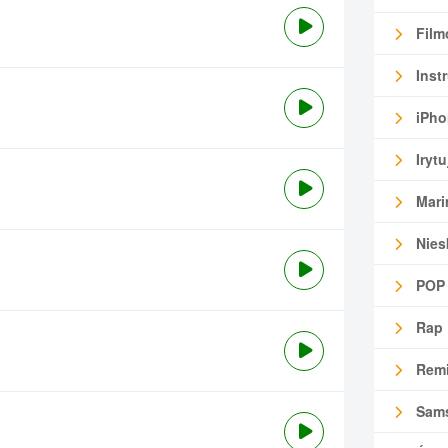
Film
Inst
iPho
Irytu
Mari
Nies
POP
Rap
Remi
Sam