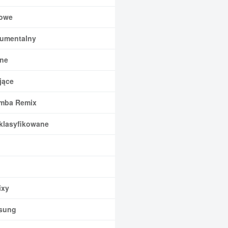
owe
rumentalny
ne
jące
mba Remix
klasyfikowane
xy
sung