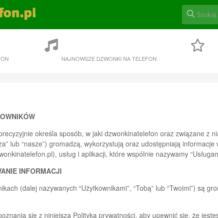
FON
NAJNOWSZE DZWONKI NA TELEFON
KOWNIKÓW
 precyzyjnie określa sposób, w jaki dzwonkinatelefon oraz związane z ni
sza” lub “nasze”) gromadzą, wykorzystują oraz udostępniają informacje
wonkinatelefon.pl), usług i aplikacji, które wspólnie nazywamy “Usługam
ANIE INFORMACJI
nikach (dalej nazywanych “Użytkownikami”, “Tobą” lub “Twoimi”) są g
nania się z niniejszą Polityką prywatności, aby upewnić się, że jeste