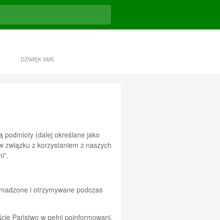
DŹWIĘK SMS
ą podmioty (dalej określane jako
 w związku z korzystaniem z naszych
i”.
romadzone i otrzymywane podczas
ście Państwo w pełni poinformowani.