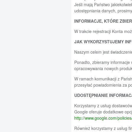
Jeśli mają Państwo jakiekolwiek
udostępniania danych, prosim
INFORMACJE, KTÓRE ZBIE
W trakcie rejestracji Konta mo
JAK WYKORZYSTUJEMY IN
Naszym celem jest świadczenie,
Ponadto, zbieramy informacje 
opracowywania nowych produktó
W ramach komunikacji z Państw
przesyłać powiadomienia za p
UDOSTĘPNIANIE INFORMAC
Korzystamy z usług dostawców a
Google oferuje dodatkowe opcj
http://www.google.com/policies
Również korzystamy z usług fi