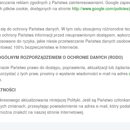
arczania reklam zgodnych z Państwa zainteresowaniami. Google zapew
h plików cookie, dostępnych na stronie
http://www.google.com/policies/
się do ochrony Państwa danych. W tym celu stosujemy różnorodne tech
lu ochrony Państwa informacji przed nieuprawnionym dostępem, wykor
osowane do ryzyka, jakie niesie przetwarzanie Państwa danych osobow
antować 100% bezpieczeństwa w Internecie.
OGÓLNYM ROZPORZĄDZENIEM O OCHRONIE DANYCH (RODO)
acie Państwo prawo do dostępu, poprawienia, aktualizacji lub żądani
rzystać z tych praw, prosimy o wysłanie wiadomości e-mail na adres
o.
ATNOŚCI
resowego aktualizowania niniejszej Polityki. Jeśli są Państwo członka
ych zmianach, przesyłając powiadomienie na adres e-mail, który poda
 można znaleźć na naszej stronie internetowej.