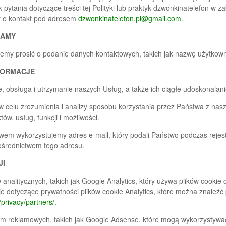
 pytania dotyczące treści tej Polityki lub praktyk dzwonkinatelefon w z
y o kontakt pod adresem
dzwonkinatelefon.pl@gmail.com
.
RAMY
żemy prosić o podanie danych kontaktowych, takich jak nazwę użytkown
FORMACJE
 obsługa i utrzymanie naszych Usług, a także ich ciągłe udoskonalanie,
w celu zrozumienia i analizy sposobu korzystania przez Państwa z nasz
w, usług, funkcji i możliwości.
em wykorzystujemy adres e-mail, który podali Państwo podczas rejest
ośrednictwem tego adresu.
JI
nalitycznych, takich jak Google Analytics, który używa plików cookie 
e dotyczące prywatności plików cookie Analytics, które można znaleź
/privacy/partners/
.
rm reklamowych, takich jak Google Adsense, które mogą wykorzystywa