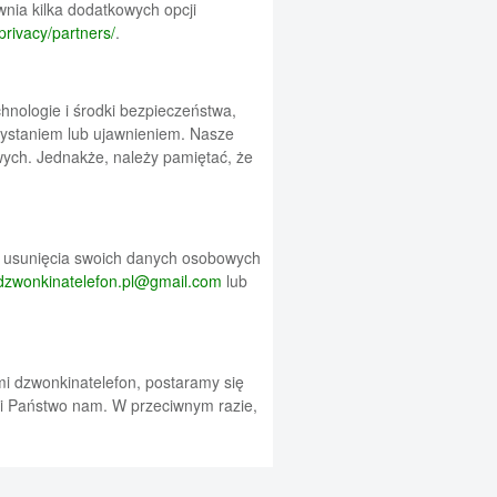
nia kilka dodatkowych opcji
privacy/partners/
.
nologie i środki bezpieczeństwa,
zystaniem lub ujawnieniem. Nasze
ych. Jednakże, należy pamiętać, że
a usunięcia swoich danych osobowych
dzwonkinatelefon.pl@gmail.com
lub
mi dzwonkinatelefon, postaramy się
li Państwo nam. W przeciwnym razie,