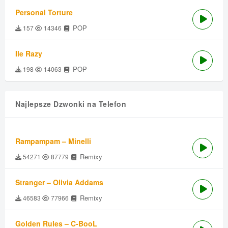
Personal Torture
POP
157
14346
Ile Razy
POP
198
14063
Najlepsze Dzwonki na Telefon
Rampampam – Minelli
Remixy
54271
87779
Stranger – Olivia Addams
Remixy
46583
77966
Golden Rules – C-BooL