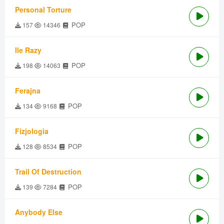
Personal Torture
POP
157
14346
Ile Razy
POP
198
14063
Ferajna
POP
134
9168
Fizjologia
POP
128
8534
Trail Of Destruction
POP
139
7284
Anybody Else