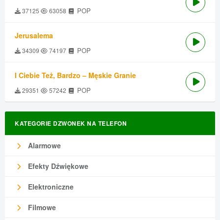
POP
37125
63058
Jerusalema
POP
34309
74197
I Ciebie Też, Bardzo – Męskie Granie
POP
29351
57242
KATEGORIE DZWONEK NA TELEFON
Alarmowe
Efekty Dźwiękowe
Elektroniczne
Filmowe