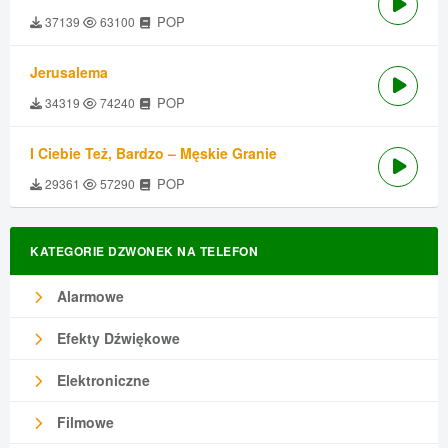
POP
37139
63100
Jerusalema
POP
34319
74240
I Ciebie Też, Bardzo – Męskie Granie
POP
29361
57290
KATEGORIE DZWONEK NA TELEFON
Alarmowe
Efekty Dźwiękowe
Elektroniczne
Filmowe