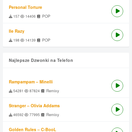
Personal Torture
POP
157
14406
Ile Razy
POP
198
14139
Najlepsze Dzwonki na Telefon
Rampampam – Minelli
Remixy
54281
87824
Stranger – Olivia Addams
Remixy
46592
77995
Golden Rules – C-BooL