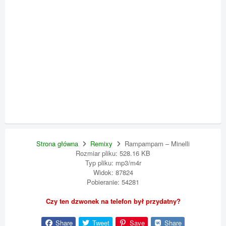
Strona główna
Remixy
Rampampam – Minelli
Rozmiar pliku: 528.16 KB
Typ pliku: mp3/m4r
Widok: 87824
Pobieranie: 54281
Czy ten dzwonek na telefon był przydatny?
Share
Tweet
Save
Share