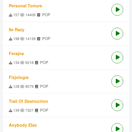
Personal Torture
POP
157
14406
Ile Razy
POP
198
14139
Ferajna
POP
134
9218
Fizjologia
POP
128
8579
Trail Of Destruction
POP
139
7327
Anybody Else