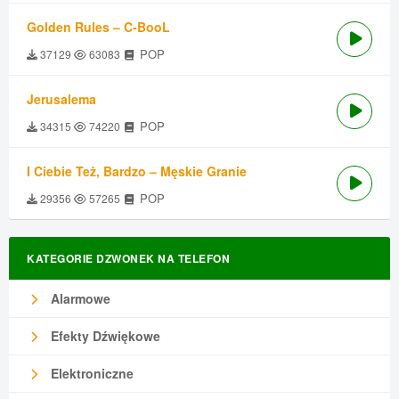
Golden Rules – C-BooL
POP
37129
63083
Jerusalema
POP
34315
74220
I Ciebie Też, Bardzo – Męskie Granie
POP
29356
57265
KATEGORIE DZWONEK NA TELEFON
Alarmowe
Efekty Dźwiękowe
Elektroniczne