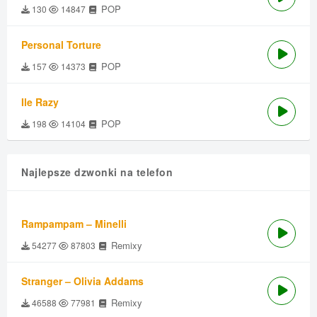
POP
130
14847
Personal Torture
POP
157
14373
Ile Razy
POP
198
14104
Najlepsze dzwonki na telefon
Rampampam – Minelli
Remixy
54277
87803
Stranger – Olivia Addams
Remixy
46588
77981