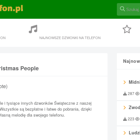
FON
NAJNOWSZE DZWONKI NA TELEFON
Najnow
ristmas People
Midni
ote)
287
e i tysiące innych dzwonków Świąteczne z naszej
Zwod
 Wszystkie są bezpłatne i łatwe do pobrania, dzięki
asną melodię dla swojego telefonu.
223
Ludzi