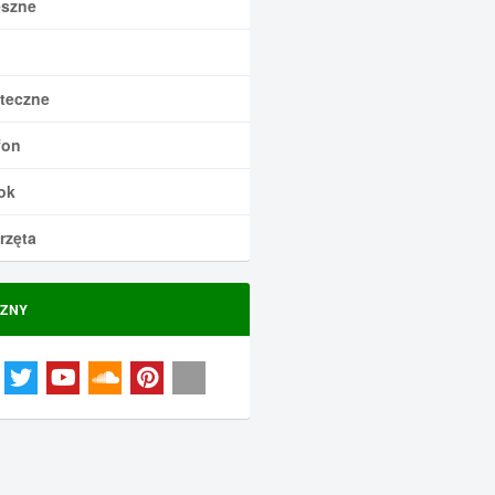
szne
teczne
fon
ok
rzęta
ZNY