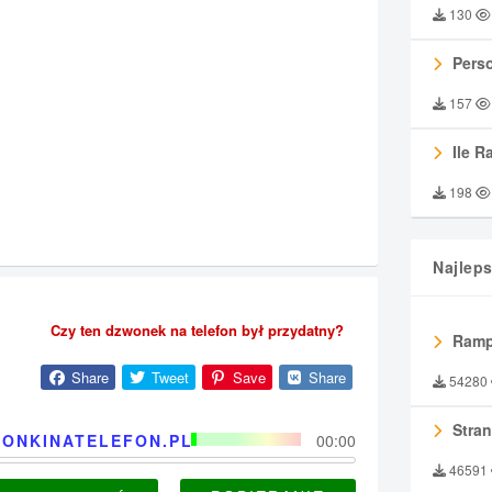
130
Perso
157
Ile R
198
Najlep
Czy ten dzwonek na telefon był przydatny?
Ramp
Share
Tweet
Save
Share
54280
Stran
ONKINATELEFON.PL
00:00
46591