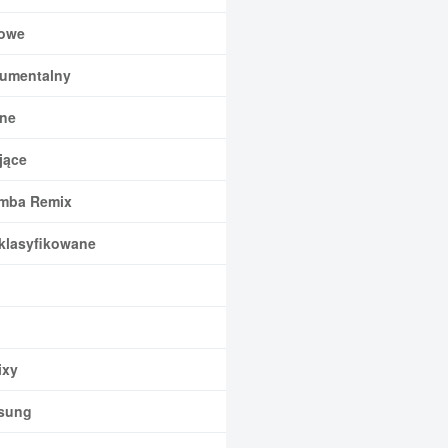
owe
rumentalny
ne
jące
mba Remix
klasyfikowane
xy
sung