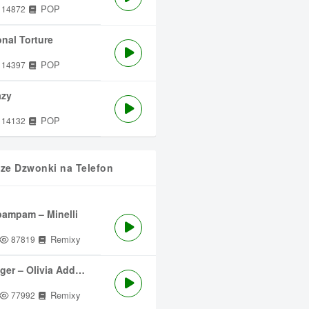
POP
14872
nal Torture
POP
14397
azy
POP
14132
sze Dzwonki na Telefon
ampam – Minelli
Remixy
87819
ger – Olivia Addams
Remixy
77992