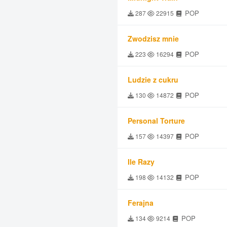
POP
287
22915
Zwodzisz mnie
POP
223
16294
Ludzie z cukru
POP
130
14872
Personal Torture
POP
157
14397
Ile Razy
POP
198
14132
Ferajna
POP
134
9214