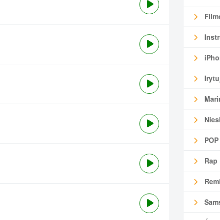
Film
Inst
iPho
Irytu
Mari
Nies
POP
Rap
Remi
Sam