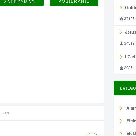
ZATRZYMAĆ
Gold
37135
Jeru
34319
I Ciebie
29361
KATEGO
Alar
EFON
Efek
Elek