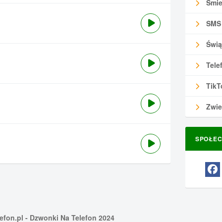
Śmie
SMS
Świą
Tele
TikT
Zwie
SPOŁEC
efon.pl
- Dzwonki Na Telefon 2024