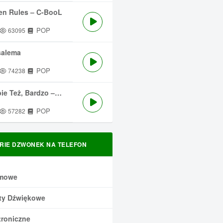
en Rules – C-BooL
POP
63095
salema
POP
74238
 Też, Bardzo – Męskie Granie
POP
57282
RIE DZWONEK NA TELEFON
mowe
ty Dźwiękowe
troniczne