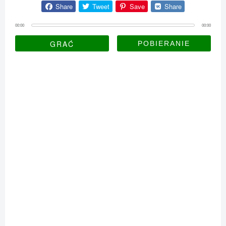
Share
Tweet
Save
Share
00:00
00:00
GRAĆ