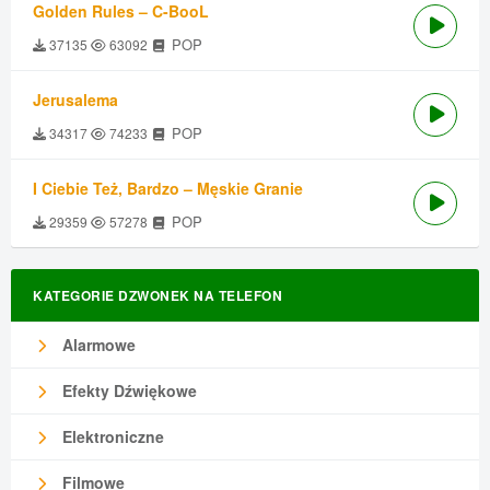
Golden Rules – C-BooL
POP
37135
63092
Jerusalema
POP
34317
74233
I Ciebie Też, Bardzo – Męskie Granie
POP
29359
57278
KATEGORIE DZWONEK NA TELEFON
Alarmowe
Efekty Dźwiękowe
Elektroniczne
Filmowe