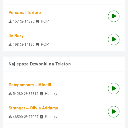
Personal Torture
POP
157
14390
Ile Razy
POP
198
14120
Najlepsze Dzwonki na Telefon
Rampampam – Minelli
Remixy
54280
87815
Stranger – Olivia Addams
Remixy
46590
77987