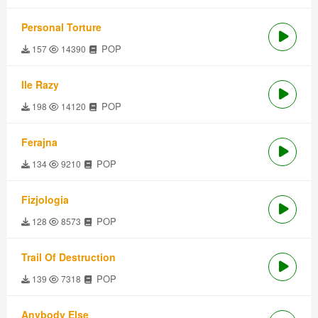
Personal Torture
POP
157
14390
Ile Razy
POP
198
14120
Ferajna
POP
134
9210
Fizjologia
POP
128
8573
Trail Of Destruction
POP
139
7318
Anybody Else