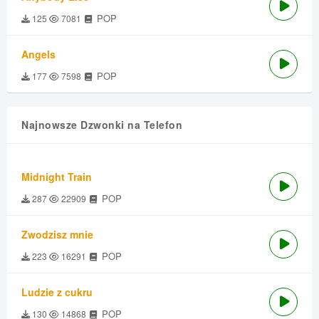
POP
125
7081
Angels
POP
177
7598
Najnowsze Dzwonki na Telefon
Midnight Train
POP
287
22909
Zwodzisz mnie
POP
223
16291
Ludzie z cukru
POP
130
14868