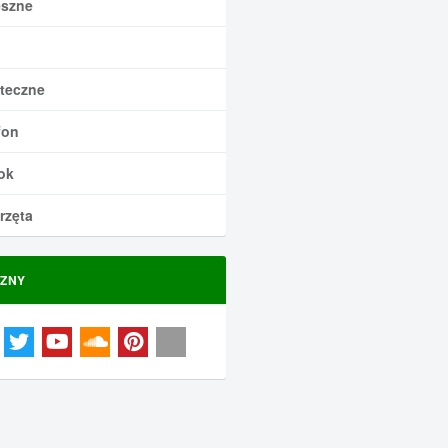
szne
teczne
fon
ok
rzęta
ZNY