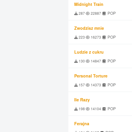
Midnight Train
POP
287
22887
Zwodzisz mnie
POP
223
16273
Ludzie z cukru
POP
130
14847
Personal Torture
POP
157
14373
Ile Razy
POP
198
14104
Ferajna