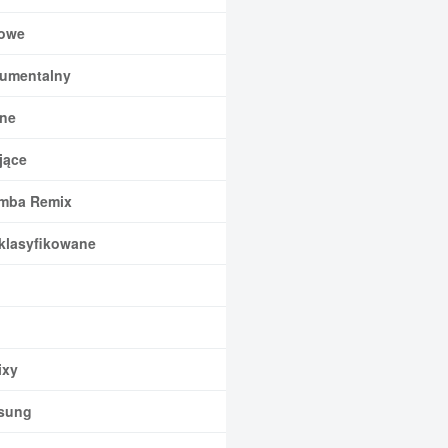
owe
rumentalny
ne
jące
mba Remix
klasyfikowane
xy
sung