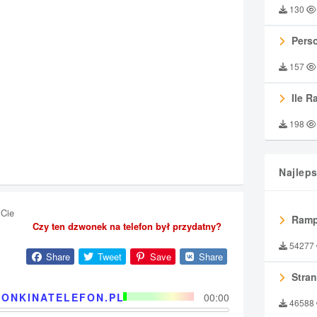
130
Perso
157
Ile R
198
Najlep
Cie
Ramp
Czy ten dzwonek na telefon był przydatny?
54277
Share
Tweet
Save
Share
Stran
ONKINATELEFON.PL
00:00
46588