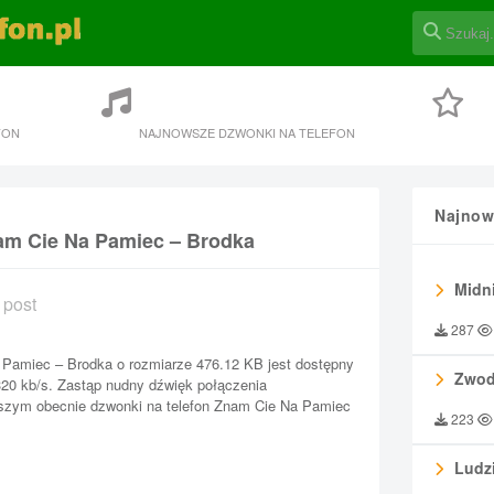
FON
NAJNOWSZE DZWONKI NA TELEFON
Najnow
am Cie Na Pamiec – Brodka
Midni
 post
287
Pamiec – Brodka o rozmiarze 476.12 KB jest dostępny
Zwod
 320 kb/s. Zastąp nudny dźwięk połączenia
jszym obecnie dzwonki na telefon Znam Cie Na Pamiec
223
Ludzi