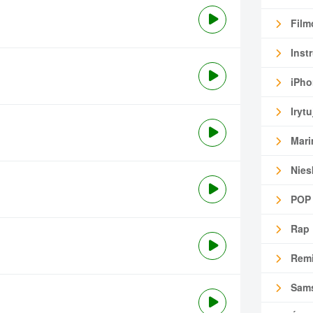
Film
Inst
iPho
Irytu
Mari
Nies
POP
Rap
Remi
Sam