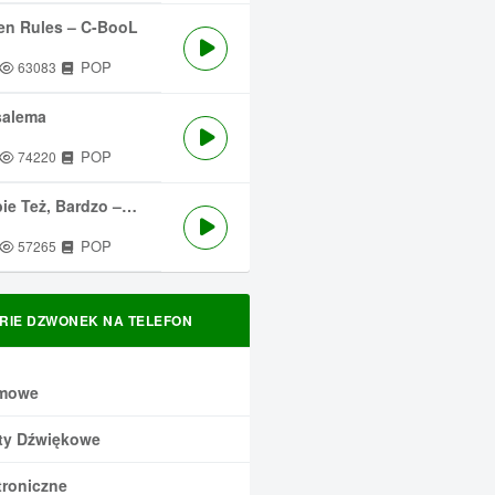
en Rules – C-BooL
POP
63083
salema
POP
74220
 Też, Bardzo – Męskie Granie
POP
57265
RIE DZWONEK NA TELEFON
mowe
ty Dźwiękowe
troniczne