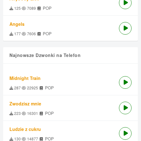
POP
125
7089
Angels
POP
177
7606
Najnowsze Dzwonki na Telefon
Midnight Train
POP
287
22925
Zwodzisz mnie
POP
223
16301
Ludzie z cukru
POP
130
14877