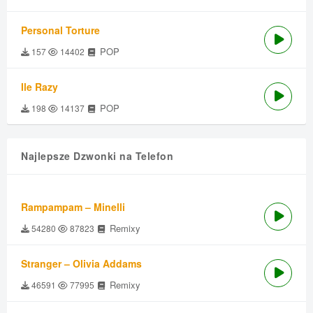
Personal Torture
POP
157
14402
Ile Razy
POP
198
14137
Najlepsze Dzwonki na Telefon
Rampampam – Minelli
Remixy
54280
87823
Stranger – Olivia Addams
Remixy
46591
77995