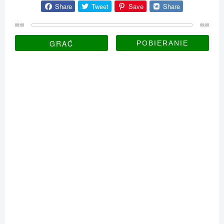
Share
Tweet
Save
Share
00:00
00:00
GRAĆ