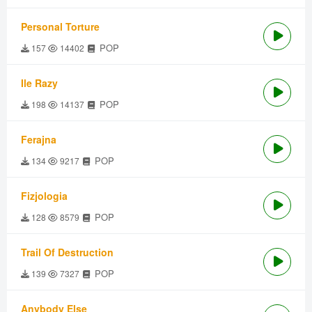
Personal Torture
POP
157
14402
Ile Razy
POP
198
14137
Ferajna
POP
134
9217
Fizjologia
POP
128
8579
Trail Of Destruction
POP
139
7327
Anybody Else