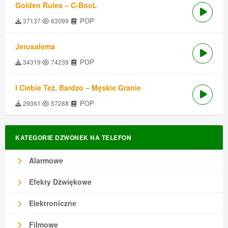
Golden Rules – C-BooL
POP
37137
63099
Jerusalema
POP
34319
74239
I Ciebie Też, Bardzo – Męskie Granie
POP
29361
57288
KATEGORIE DZWONEK NA TELEFON
Alarmowe
Efekty Dźwiękowe
Elektroniczne
Filmowe