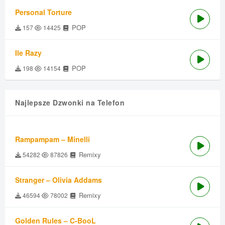
Personal Torture
POP
157
14425
Ile Razy
POP
198
14154
Najlepsze Dzwonki na Telefon
Rampampam – Minelli
Remixy
54282
87826
Stranger – Olivia Addams
Remixy
46594
78002
Golden Rules – C-BooL