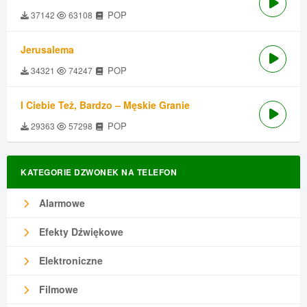
POP
37142
63108
Jerusalema
POP
34321
74247
I Ciebie Też, Bardzo – Męskie Granie
POP
29363
57298
KATEGORIE DZWONEK NA TELEFON
Alarmowe
Efekty Dźwiękowe
Elektroniczne
Filmowe