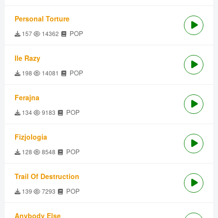
Personal Torture
POP
157
14362
Ile Razy
POP
198
14081
Ferajna
POP
134
9183
Fizjologia
POP
128
8548
Trail Of Destruction
POP
139
7293
Anybody Else