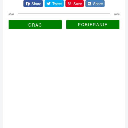
Share
Tweet
Save
Share
00:00
00:00
GRAĆ