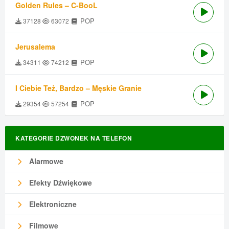
Golden Rules – C-BooL
POP
37128
63072
Jerusalema
POP
34311
74212
I Ciebie Też, Bardzo – Męskie Granie
POP
29354
57254
KATEGORIE DZWONEK NA TELEFON
Alarmowe
Efekty Dźwiękowe
Elektroniczne
Filmowe