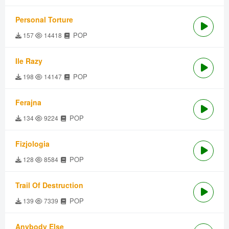
Personal Torture
POP
157
14418
Ile Razy
POP
198
14147
Ferajna
POP
134
9224
Fizjologia
POP
128
8584
Trail Of Destruction
POP
139
7339
Anybody Else