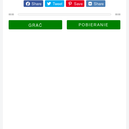
Share
Tweet
Save
Share
00:00
00:00
GRAĆ