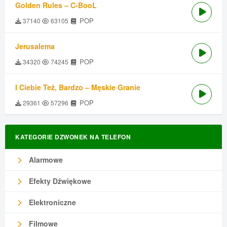
Golden Rules – C-BooL
POP
37140
63105
Jerusalema
POP
34320
74245
I Ciebie Też, Bardzo – Męskie Granie
POP
29361
57296
KATEGORIE DZWONEK NA TELEFON
Alarmowe
Efekty Dźwiękowe
Elektroniczne
Filmowe