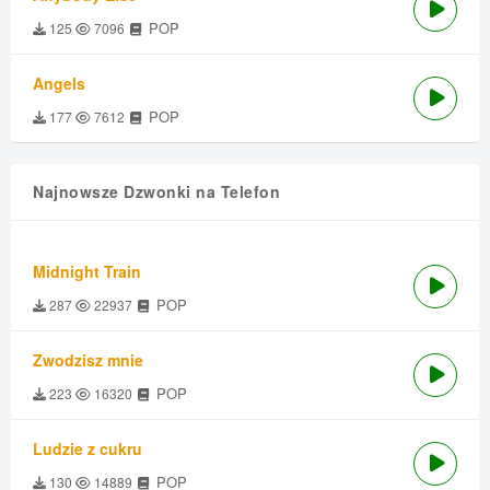
POP
125
7096
Angels
POP
177
7612
Najnowsze Dzwonki na Telefon
Midnight Train
POP
287
22937
Zwodzisz mnie
POP
223
16320
Ludzie z cukru
POP
130
14889