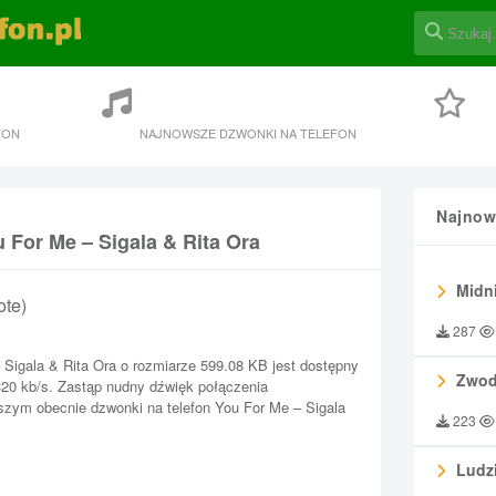
FON
NAJNOWSZE DZWONKI NA TELEFON
Najnow
 For Me – Sigala & Rita Ora
Midni
ote)
287
Sigala & Rita Ora o rozmiarze 599.08 KB jest dostępny
Zwod
 320 kb/s. Zastąp nudny dźwięk połączenia
szym obecnie dzwonki na telefon You For Me – Sigala
223
Ludzi