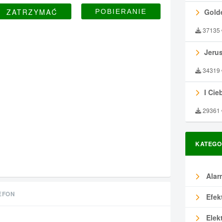
ZATRZYMAĆ
Gold
37135
Jeru
34319
I Ciebie
29361
KATEGO
Alar
EFON
Efek
Elek