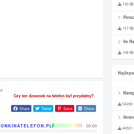
130
Perso
157
Ile R
198
Najlep
or
Ramp
Czy ten dzwonek na telefon był przydatny?
54280
Share
Tweet
Save
Share
Stran
ONKINATELEFON.PL
00:00
46591