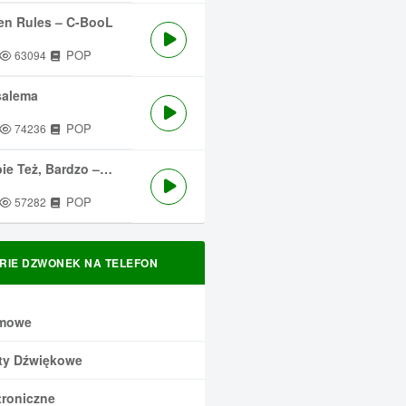
en Rules – C-BooL
POP
63094
salema
POP
74236
 Też, Bardzo – Męskie Granie
POP
57282
RIE DZWONEK NA TELEFON
mowe
ty Dźwiękowe
troniczne