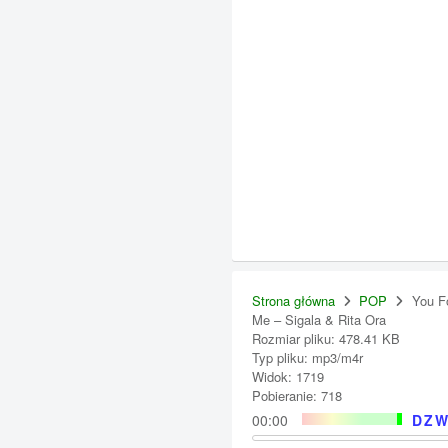
Strona główna
POP
You F
Me – Sigala & Rita Ora
Rozmiar pliku: 478.41 KB
Typ pliku: mp3/m4r
Widok: 1719
Pobieranie: 718
00:00
DZW