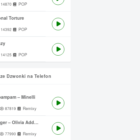
POP
14870
nal Torture
POP
14392
azy
POP
14125
sze Dzwonki na Telefon
ampam – Minelli
Remixy
87819
ger – Olivia Addams
Remixy
77990