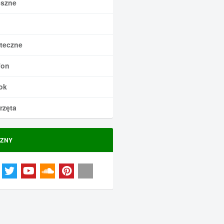
szne
teczne
fon
ok
rzęta
ZNY