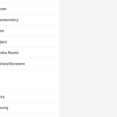
owe
rumentalny
ne
jące
mba Remix
klasyfikowane
xy
sung