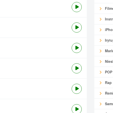
Film
Inst
iPho
Irytu
Mari
Nies
POP
Rap
Remi
Sam