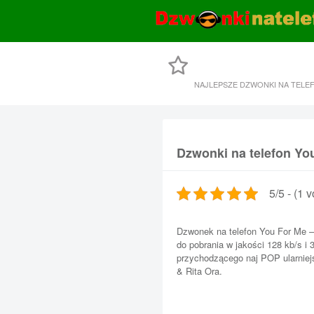
NAJLEPSZE DZWONKI NA TELE
Dzwonki na telefon You
5/5 - (1 v
Dzwonek na telefon You For Me – 
do pobrania w jakości 128 kb/s i
przychodzącego naj POP ularniej
& Rita Ora.