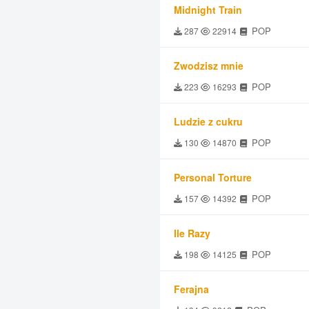
Midnight Train
POP
287
22914
Zwodzisz mnie
POP
223
16293
Ludzie z cukru
POP
130
14870
Personal Torture
POP
157
14392
Ile Razy
POP
198
14125
Ferajna