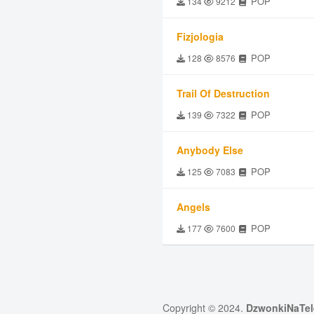
POP
134
9212
Fizjologia
POP
128
8576
Trail Of Destruction
POP
139
7322
Anybody Else
POP
125
7083
Angels
POP
177
7600
Copyright © 2024.
DzwonkiNaTel