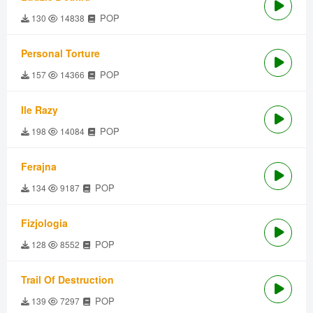
POP
130
14838
Personal Torture
POP
157
14366
Ile Razy
POP
198
14084
Ferajna
POP
134
9187
Fizjologia
POP
128
8552
Trail Of Destruction
POP
139
7297