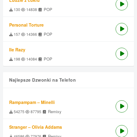
Ludzie z cukru
POP
130
14838
Personal Torture
POP
157
14366
Ile Razy
POP
198
14084
Najlepsze Dzwonki na Telefon
Rampampam – Minelli
Remixy
54275
87795
Stranger – Olivia Addams
Remixy
46586
77976