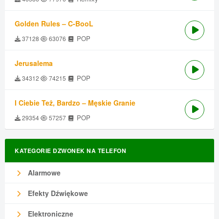
Golden Rules – C-BooL
POP
37128
63076
Jerusalema
POP
34312
74215
I Ciebie Też, Bardzo – Męskie Granie
POP
29354
57257
KATEGORIE DZWONEK NA TELEFON
Alarmowe
Efekty Dźwiękowe
Elektroniczne