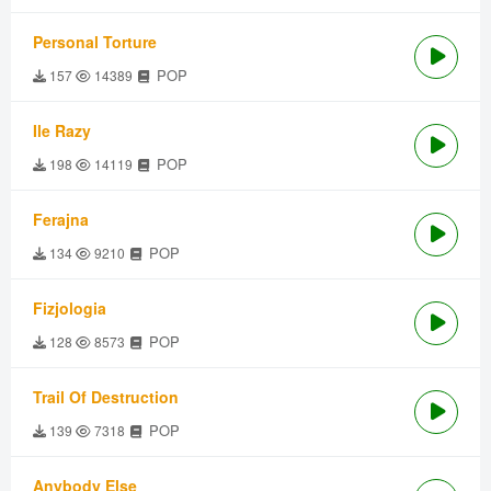
Personal Torture
POP
157
14389
Ile Razy
POP
198
14119
Ferajna
POP
134
9210
Fizjologia
POP
128
8573
Trail Of Destruction
POP
139
7318
Anybody Else