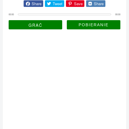
Share
Tweet
Save
Share
00:00
00:00
GRAĆ