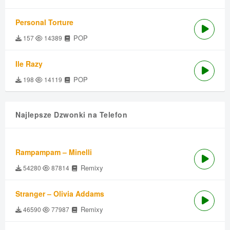
Personal Torture
POP
157
14389
Ile Razy
POP
198
14119
Najlepsze Dzwonki na Telefon
Rampampam – Minelli
Remixy
54280
87814
Stranger – Olivia Addams
Remixy
46590
77987