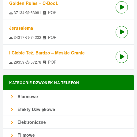
Golden Rules – C-BooL
POP
37134
63091
Jerusalema
POP
34317
74232
I Ciebie Też, Bardzo – Męskie Granie
POP
29359
57278
KATEGORIE DZWONEK NA TELEFON
Alarmowe
Efekty Dźwiękowe
Elektroniczne
Filmowe