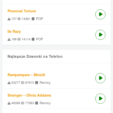
Personal Torture
POP
157
14381
Ile Razy
POP
198
14114
Najlepsze Dzwonki na Telefon
Rampampam – Minelli
Remixy
54277
87810
Stranger – Olivia Addams
Remixy
46588
77983