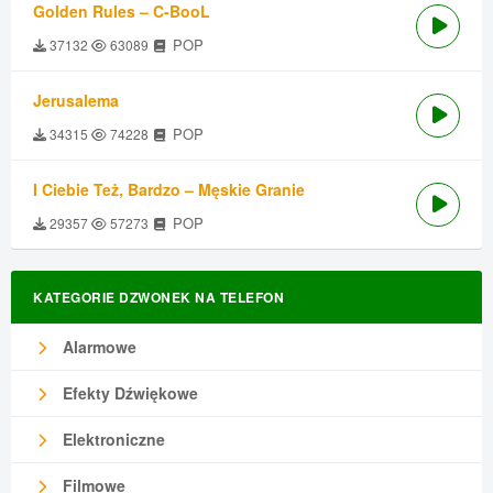
Golden Rules – C-BooL
POP
37132
63089
Jerusalema
POP
34315
74228
I Ciebie Też, Bardzo – Męskie Granie
POP
29357
57273
KATEGORIE DZWONEK NA TELEFON
Alarmowe
Efekty Dźwiękowe
Elektroniczne
Filmowe