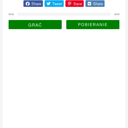
Share
Tweet
Save
Share
00:00
00:00
GRAĆ