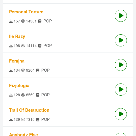
Personal Torture
POP
157
14381
Ile Razy
POP
198
14114
Ferajna
POP
134
9204
Fizjologia
POP
128
8569
Trail Of Destruction
POP
139
7315
Anybody Else