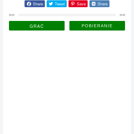
Share
Tweet
Save
Share
00:00
00:00
GRAĆ