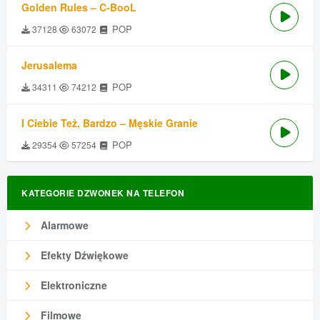
Golden Rules – C-BooL
POP
37128
63072
Jerusalema
POP
34311
74212
I Ciebie Też, Bardzo – Męskie Granie
POP
29354
57254
KATEGORIE DZWONEK NA TELEFON
Alarmowe
Efekty Dźwiękowe
Elektroniczne
Filmowe