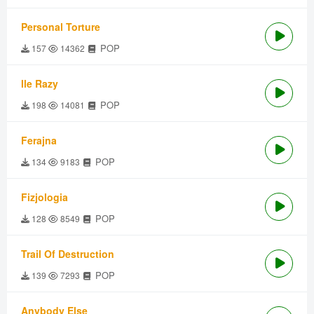
Personal Torture
POP
157
14362
Ile Razy
POP
198
14081
Ferajna
POP
134
9183
Fizjologia
POP
128
8549
Trail Of Destruction
POP
139
7293
Anybody Else