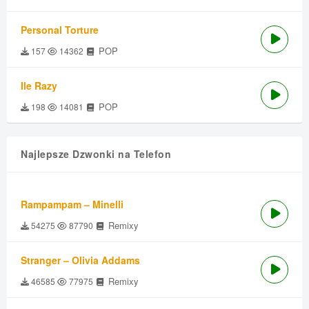
Personal Torture
POP
157
14362
Ile Razy
POP
198
14081
Najlepsze Dzwonki na Telefon
Rampampam – Minelli
Remixy
54275
87790
Stranger – Olivia Addams
Remixy
46585
77975