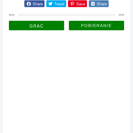
Share
Tweet
Save
Share
00:00
00:00
GRAĆ