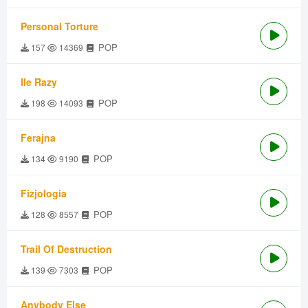
Personal Torture
POP
157
14369
Ile Razy
POP
198
14093
Ferajna
POP
134
9190
Fizjologia
POP
128
8557
Trail Of Destruction
POP
139
7303
Anybody Else