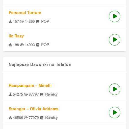
Personal Torture
POP
157
14369
Ile Razy
POP
198
14093
Najlepsze Dzwonki na Telefon
Rampampam – Minelli
Remixy
54275
87797
Stranger – Olivia Addams
Remixy
46586
77979