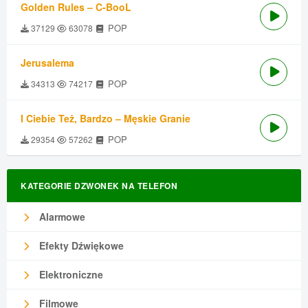
Golden Rules – C-BooL
POP
37129
63078
Jerusalema
POP
34313
74217
I Ciebie Też, Bardzo – Męskie Granie
POP
29354
57262
KATEGORIE DZWONEK NA TELEFON
Alarmowe
Efekty Dźwiękowe
Elektroniczne
Filmowe