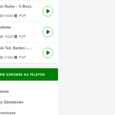
en Rules – C-BooL
POP
63083
salema
POP
74220
 Też, Bardzo – Męskie Granie
POP
57265
RIE DZWONEK NA TELEFON
mowe
ty Dźwiękowe
troniczne