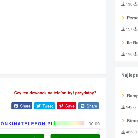
130
Perso
157
Ile R
198
Najlep
Czy ten dzwonek na telefon był przydatny?
Ramp
Share
Tweet
Save
Share
54277
Stran
ONKINATELEFON.PL
00:00
46588