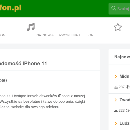
FON
NAJNOWSZE DZWONKI NA TELEFON
Najnow
iadomość iPhone 11
Midni
ote)
287
ne 11 i tysiące innych dzwonków iPhone z naszej
Zwod
 Wszystkie są bezpłatne i łatwe do pobrania, dzięki
asną melodię dla swojego telefonu.
223
Ludzi