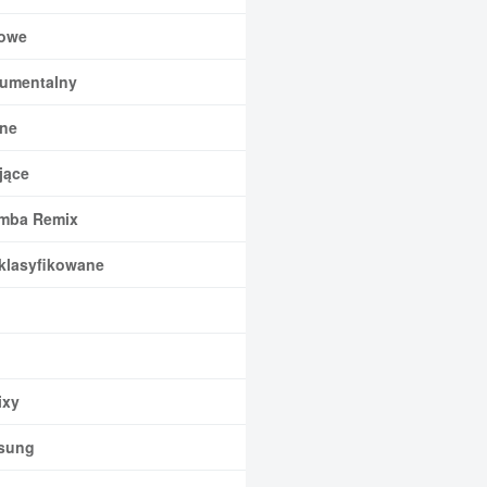
owe
rumentalny
ne
jące
mba Remix
klasyfikowane
xy
sung