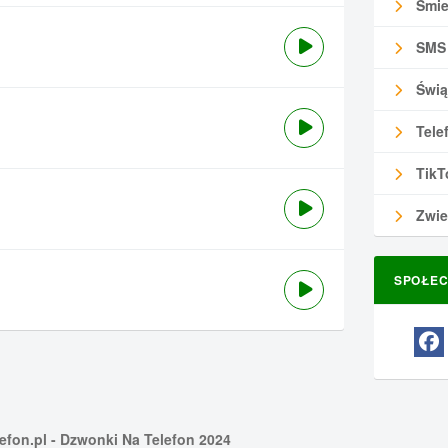
Śmie
SMS
Świą
Tele
TikT
Zwie
SPOŁEC
efon.pl
- Dzwonki Na Telefon 2024