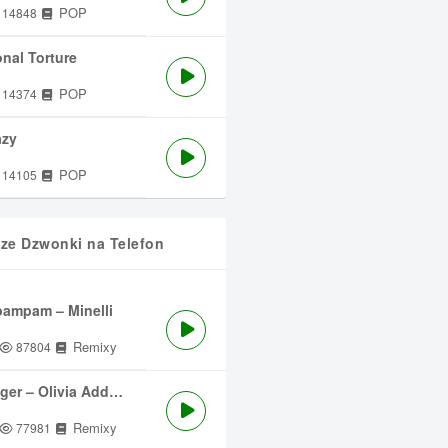
POP
14848
nal Torture
POP
14374
azy
POP
14105
sze Dzwonki na Telefon
ampam – Minelli
Remixy
87804
ger – Olivia Addams
Remixy
77981