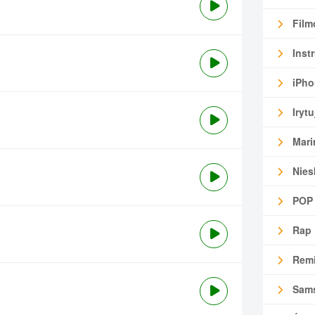
Film
Inst
iPho
Irytu
Mari
Nies
POP
Rap
Remi
Sam