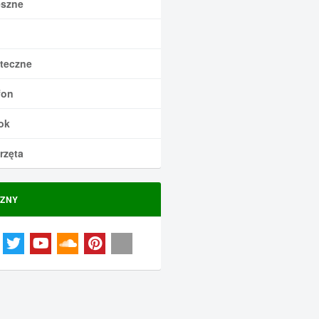
szne
teczne
fon
ok
rzęta
ZNY