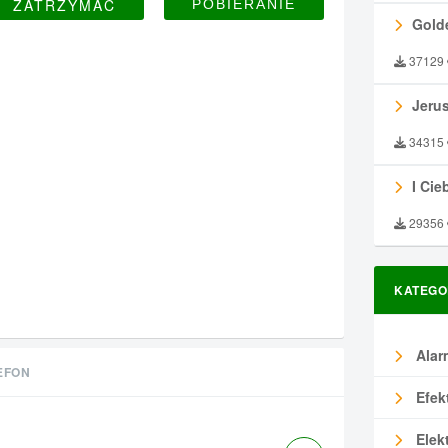
ZATRZYMAĆ
Gold
37129
Jeru
34315
I Ciebie
29356
KATEGO
Alar
EFON
Efek
Elek