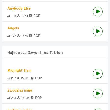
Anybody Else
POP
125
7054
Angels
POP
177
7569
Najnowsze Dzwonki na Telefon
Midnight Train
POP
287
22835
Zwodzisz mnie
POP
223
16235