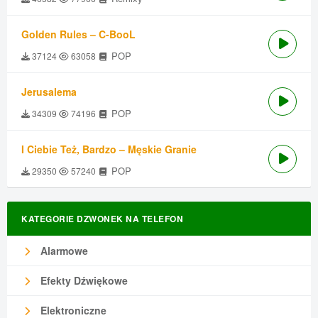
Golden Rules – C-BooL
POP
37124
63058
Jerusalema
POP
34309
74196
I Ciebie Też, Bardzo – Męskie Granie
POP
29350
57240
KATEGORIE DZWONEK NA TELEFON
Alarmowe
Efekty Dźwiękowe
Elektroniczne