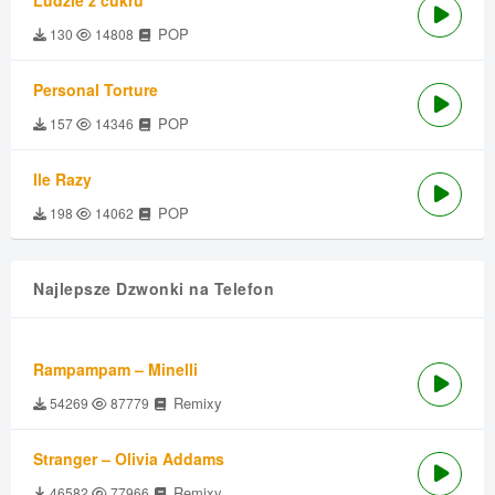
Ludzie z cukru
POP
130
14808
Personal Torture
POP
157
14346
Ile Razy
POP
198
14062
Najlepsze Dzwonki na Telefon
Rampampam – Minelli
Remixy
54269
87779
Stranger – Olivia Addams
Remixy
46582
77966