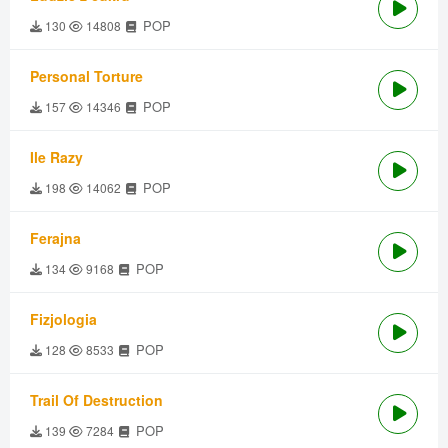
POP
130
14808
Personal Torture
POP
157
14346
Ile Razy
POP
198
14062
Ferajna
POP
134
9168
Fizjologia
POP
128
8533
Trail Of Destruction
POP
139
7284