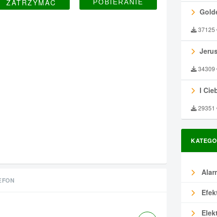
ZATRZYMAĆ
Gold
37125
Jeru
34309
I Ciebie
29351
KATEGO
Alar
EFON
Efek
Elek