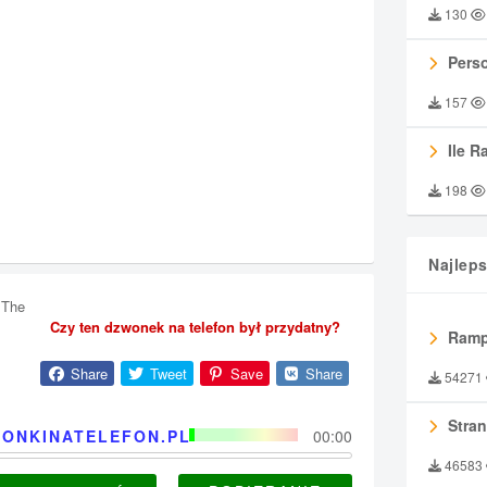
130
Perso
157
Ile R
198
Najlep
 The
Czy ten dzwonek na telefon był przydatny?
Ramp
Share
Tweet
Save
Share
54271
Stran
ONKINATELEFON.PL
00:00
46583