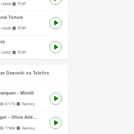
POP
14808
nal Torture
POP
14346
azy
POP
14062
sze Dzwonki na Telefon
ampam – Minelli
Remixy
87779
ger – Olivia Addams
Remixy
77966