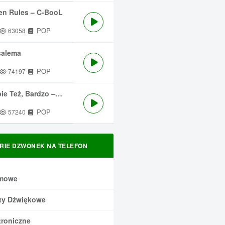
en Rules – C-BooL
POP
63058
salema
POP
74197
 Też, Bardzo – Męskie Granie
POP
57240
RIE DZWONEK NA TELEFON
mowe
ty Dźwiękowe
troniczne