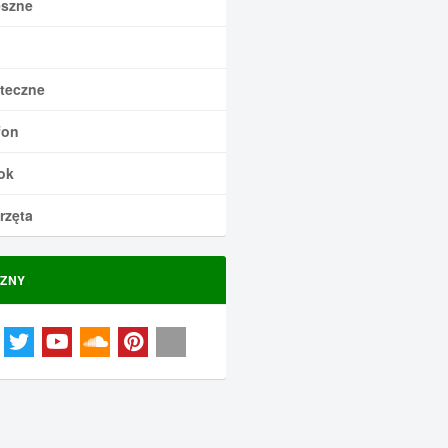
szne
teczne
fon
ok
rzęta
ZNY