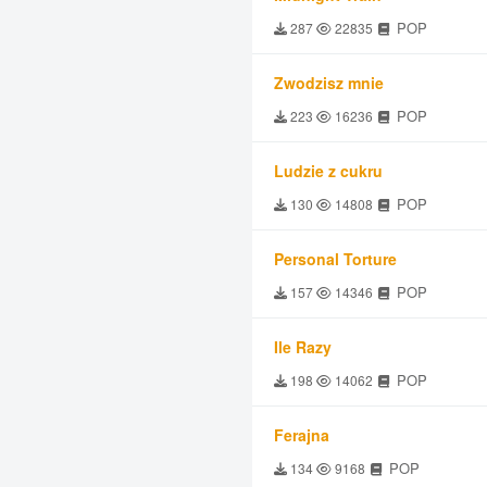
POP
287
22835
Zwodzisz mnie
POP
223
16236
Ludzie z cukru
POP
130
14808
Personal Torture
POP
157
14346
Ile Razy
POP
198
14062
Ferajna
POP
134
9168