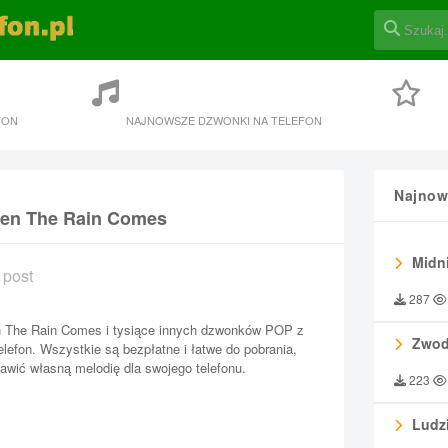
FON
NAJNOWSZE DZWONKI NA TELEFON
Najnow
hen The Rain Comes
Midni
 post
287
n The Rain Comes i tysiące innych dzwonków POP z
Zwod
telefon. Wszystkie są bezpłatne i łatwe do pobrania,
awić własną melodię dla swojego telefonu.
223
Ludzi