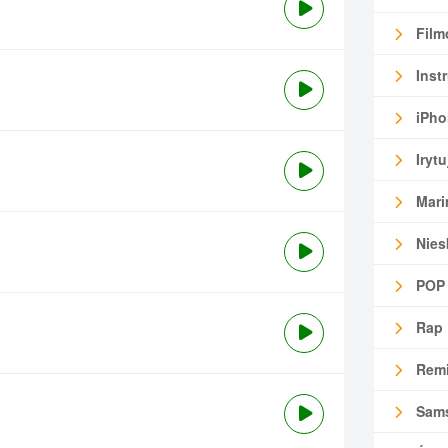
Film
Inst
iPho
Irytu
Mari
Nies
POP
Rap
Remi
Sam