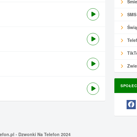
Śmie
SMS
Świą
Tele
TikT
Zwie
SPOŁEC
efon.pl
- Dzwonki Na Telefon 2024