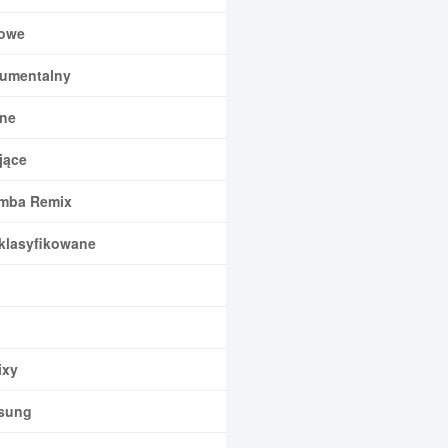
owe
rumentalny
ne
jące
mba Remix
klasyfikowane
xy
sung