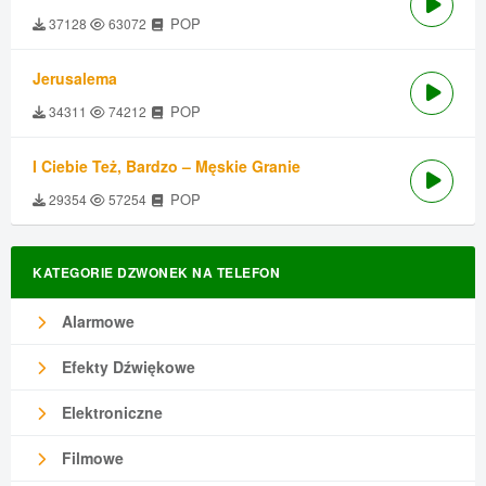
POP
37128
63072
Jerusalema
POP
34311
74212
I Ciebie Też, Bardzo – Męskie Granie
POP
29354
57254
KATEGORIE DZWONEK NA TELEFON
Alarmowe
Efekty Dźwiękowe
Elektroniczne
Filmowe