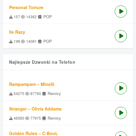
Personal Torture
POP
157
14362
Ile Razy
POP
198
14081
Najlepsze Dzwonki na Telefon
Rampampam – Minelli
Remixy
54275
87790
Stranger – Olivia Addams
Remixy
46585
77975
Golden Rules – C-BooL