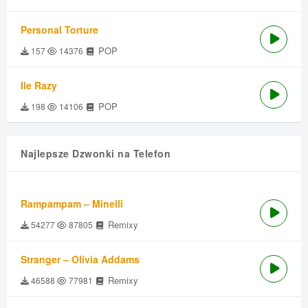
Personal Torture
POP
157
14376
Ile Razy
POP
198
14106
Najlepsze Dzwonki na Telefon
Rampampam – Minelli
Remixy
54277
87805
Stranger – Olivia Addams
Remixy
46588
77981