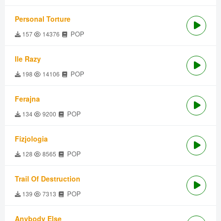
Personal Torture
POP
157
14376
Ile Razy
POP
198
14106
Ferajna
POP
134
9200
Fizjologia
POP
128
8565
Trail Of Destruction
POP
139
7313
Anybody Else