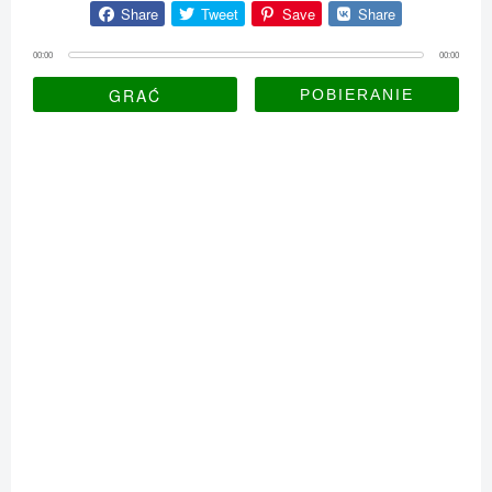
Share
Tweet
Save
Share
00:00
00:00
GRAĆ