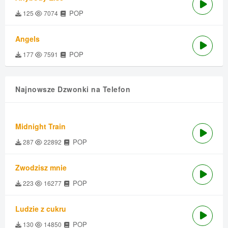
POP
125
7074
Angels
POP
177
7591
Najnowsze Dzwonki na Telefon
Midnight Train
POP
287
22892
Zwodzisz mnie
POP
223
16277
Ludzie z cukru
POP
130
14850