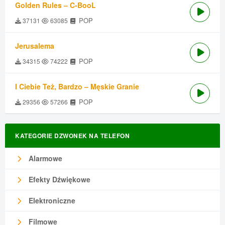
Golden Rules – C-BooL
POP
37131
63085
Jerusalema
POP
34315
74222
I Ciebie Też, Bardzo – Męskie Granie
POP
29356
57266
KATEGORIE DZWONEK NA TELEFON
Alarmowe
Efekty Dźwiękowe
Elektroniczne
Filmowe