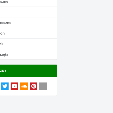
szne
teczne
fon
ok
rzęta
ZNY