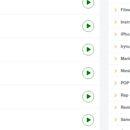
Film
Inst
iPho
Irytu
Mari
Nies
POP
Rap
Remi
Sam