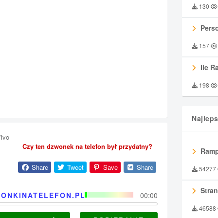
130
Perso
157
Ile R
198
Najlep
ivo
Czy ten dzwonek na telefon był przydatny?
Ramp
Share
Tweet
Save
Share
54277
Stran
ONKINATELEFON.PL
00:00
46588