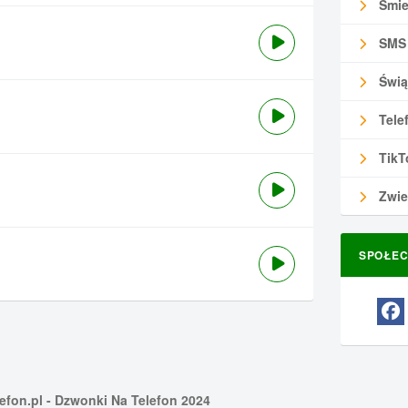
Śmie
SMS
Świą
Tele
TikT
Zwie
SPOŁEC
efon.pl
- Dzwonki Na Telefon 2024