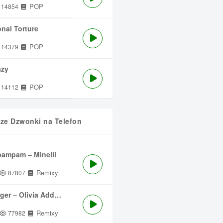
POP
14854
nal Torture
POP
14379
azy
POP
14112
sze Dzwonki na Telefon
ampam – Minelli
Remixy
87807
ger – Olivia Addams
Remixy
77982