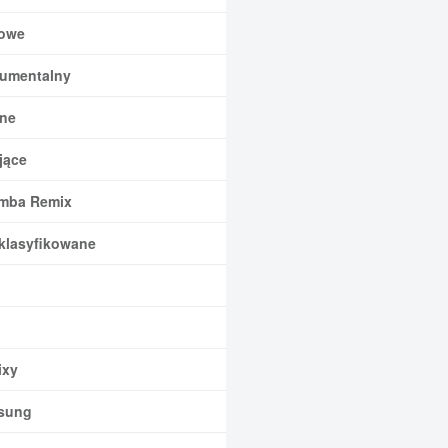
owe
rumentalny
ne
jące
mba Remix
klasyfikowane
xy
sung