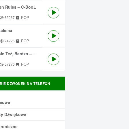
en Rules – C-BooL
POP
63087
salema
POP
74225
 Też, Bardzo – Męskie Granie
POP
57270
RIE DZWONEK NA TELEFON
mowe
ty Dźwiękowe
troniczne