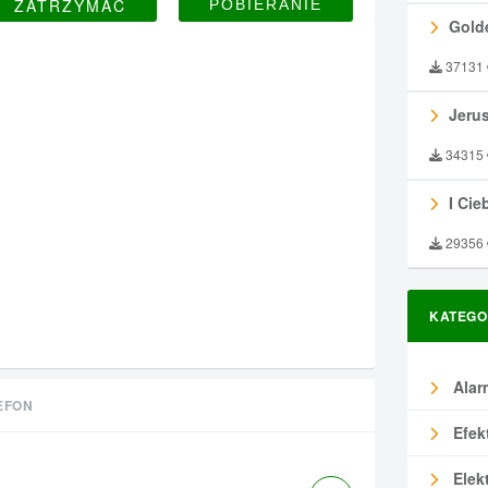
ZATRZYMAĆ
Gold
37131
Jeru
34315
I Ciebie
29356
KATEGO
Alar
EFON
Efek
Elek