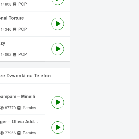
POP
14808
nal Torture
POP
14346
azy
POP
14062
sze Dzwonki na Telefon
ampam – Minelli
Remixy
87779
ger – Olivia Addams
Remixy
77966