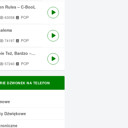
en Rules – C-BooL
POP
63058
salema
POP
74197
 Też, Bardzo – Męskie Granie
POP
57240
RIE DZWONEK NA TELEFON
mowe
ty Dźwiękowe
troniczne