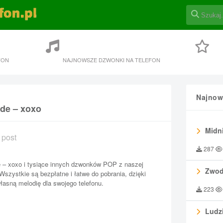
FON
NAJNOWSZE DZWONKI NA TELEFON
Najnow
rde – xoxo
Midni
 post
287
e – xoxo i tysiące innych dzwonków POP z naszej
Zwod
 Wszystkie są bezpłatne i łatwe do pobrania, dzięki
asną melodię dla swojego telefonu.
223
Ludzi