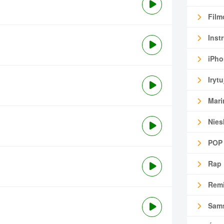
Film
Inst
iPho
Irytu
Mari
Nies
POP
Rap
Remi
Sam