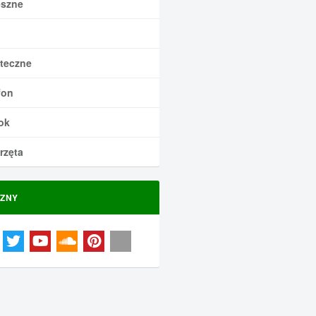
szne
teczne
fon
ok
rzęta
ZNY