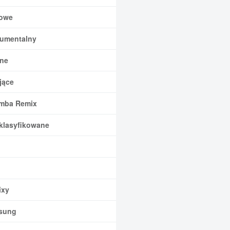
owe
rumentalny
ne
jące
mba Remix
klasyfikowane
xy
sung