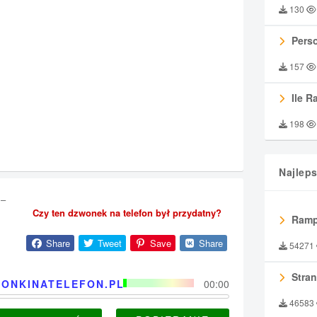
130
Perso
157
Ile R
198
Najlep
 –
Czy ten dzwonek na telefon był przydatny?
Ramp
Share
Tweet
Save
Share
54271
Stran
ONKINATELEFON.PL
00:00
46583