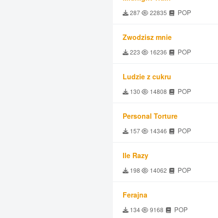
POP
287
22835
Zwodzisz mnie
POP
223
16236
Ludzie z cukru
POP
130
14808
Personal Torture
POP
157
14346
Ile Razy
POP
198
14062
Ferajna
POP
134
9168