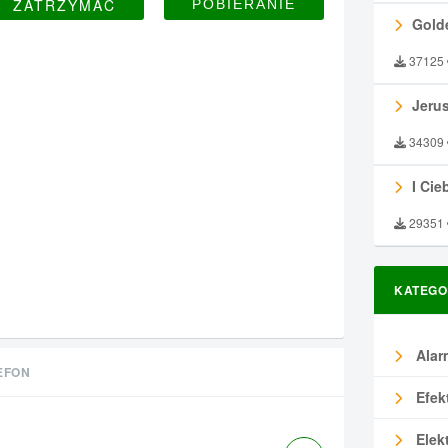
ZATRZYMAĆ
Gold
37125
Jeru
34309
I Ciebie
29351
KATEGO
Alar
EFON
Efek
Elek