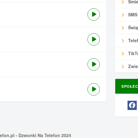
Śmie
SMS
Świą
Tele
TikT
Zwie
SPOŁEC
efon.pl
- Dzwonki Na Telefon 2024