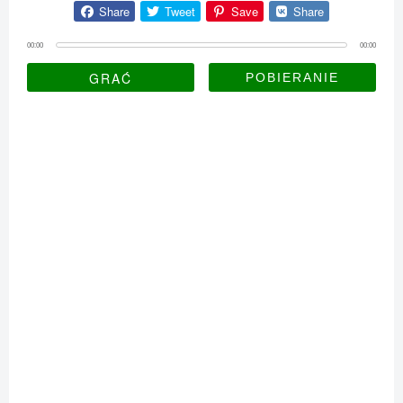
Share
Tweet
Save
Share
00:00
00:00
GRAĆ