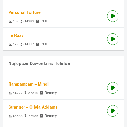
Personal Torture
POP
157
14383
Ile Razy
POP
198
14117
Najlepsze Dzwonki na Telefon
Rampampam – Minelli
Remixy
54277
87810
Stranger – Olivia Addams
Remixy
46588
77985