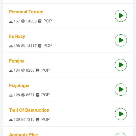
Personal Torture
POP
157
14383
Ile Razy
POP
198
14117
Ferajna
POP
134
9206
Fizjologia
POP
128
8571
Trail Of Destruction
POP
139
7315
Anybody Else