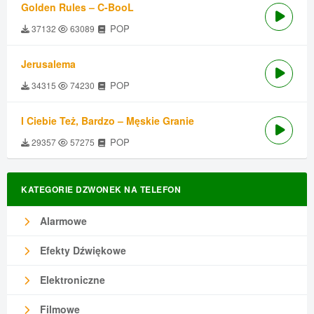
Golden Rules – C-BooL
POP
37132
63089
Jerusalema
POP
34315
74230
I Ciebie Też, Bardzo – Męskie Granie
POP
29357
57275
KATEGORIE DZWONEK NA TELEFON
Alarmowe
Efekty Dźwiękowe
Elektroniczne
Filmowe