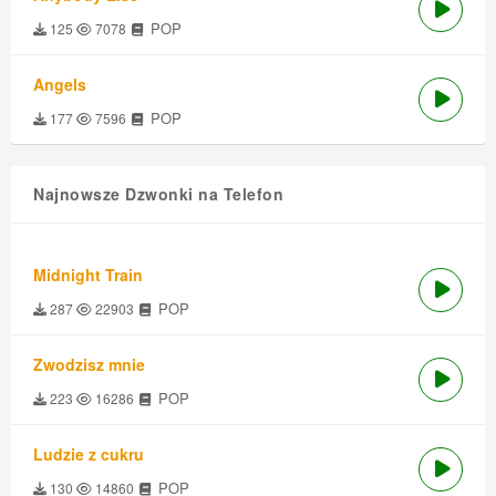
POP
125
7078
Angels
POP
177
7596
Najnowsze Dzwonki na Telefon
Midnight Train
POP
287
22903
Zwodzisz mnie
POP
223
16286
Ludzie z cukru
POP
130
14860