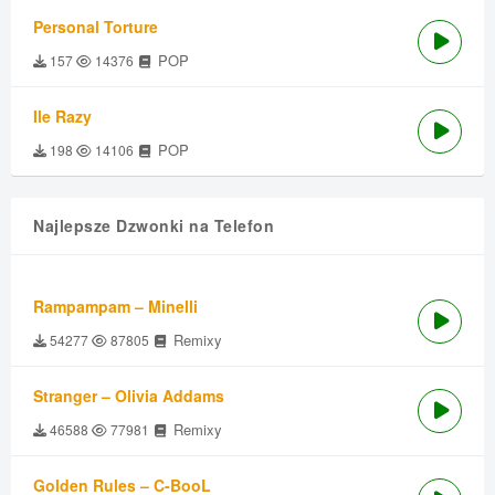
Personal Torture
POP
157
14376
Ile Razy
POP
198
14106
Najlepsze Dzwonki na Telefon
Rampampam – Minelli
Remixy
54277
87805
Stranger – Olivia Addams
Remixy
46588
77981
Golden Rules – C-BooL