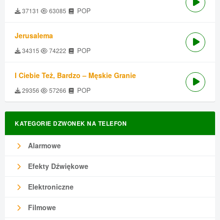
POP
37131
63085
Jerusalema
POP
34315
74222
I Ciebie Też, Bardzo – Męskie Granie
POP
29356
57266
KATEGORIE DZWONEK NA TELEFON
Alarmowe
Efekty Dźwiękowe
Elektroniczne
Filmowe