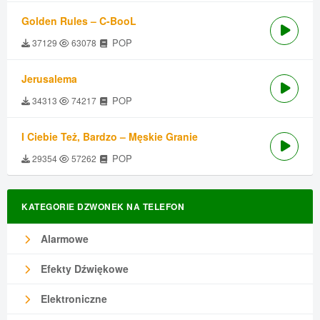
Golden Rules – C-BooL
POP
37129
63078
Jerusalema
POP
34313
74217
I Ciebie Też, Bardzo – Męskie Granie
POP
29354
57262
KATEGORIE DZWONEK NA TELEFON
Alarmowe
Efekty Dźwiękowe
Elektroniczne