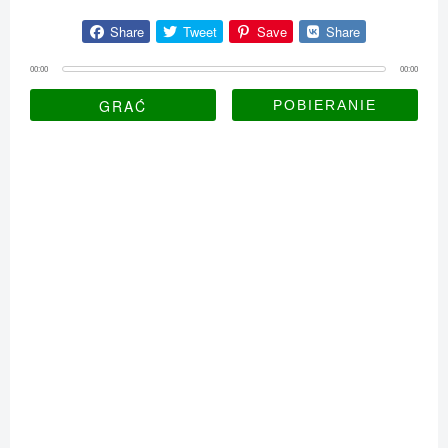
Share
Tweet
Save
Share
00:00
00:00
GRAĆ