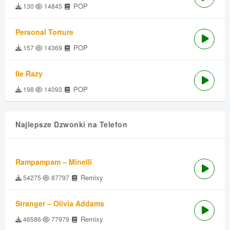
POP
130
14845
Personal Torture
POP
157
14369
Ile Razy
POP
198
14093
Najlepsze Dzwonki na Telefon
Rampampam – Minelli
Remixy
54275
87797
Stranger – Olivia Addams
Remixy
46586
77979