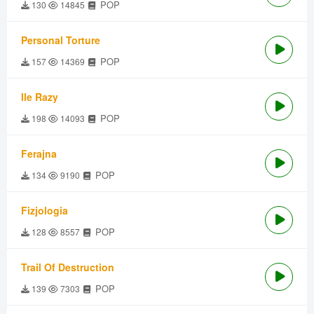
POP
130
14845
Personal Torture
POP
157
14369
Ile Razy
POP
198
14093
Ferajna
POP
134
9190
Fizjologia
POP
128
8557
Trail Of Destruction
POP
139
7303