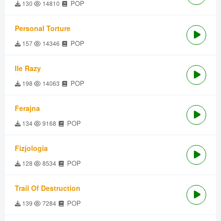
POP
130
14810
Personal Torture
POP
157
14346
Ile Razy
POP
198
14063
Ferajna
POP
134
9168
Fizjologia
POP
128
8534
Trail Of Destruction
POP
139
7284