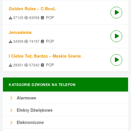
Golden Rules – C-BooL
POP
37125
63058
Jerusalema
POP
34309
74197
I Ciebie Też, Bardzo – Męskie Granie
POP
29351
57242
KATEGORIE DZWONEK NA TELEFON
Alarmowe
Efekty Dźwiękowe
Elektroniczne