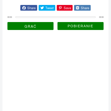
Share
Tweet
Save
Share
00:00
00:00
GRAĆ