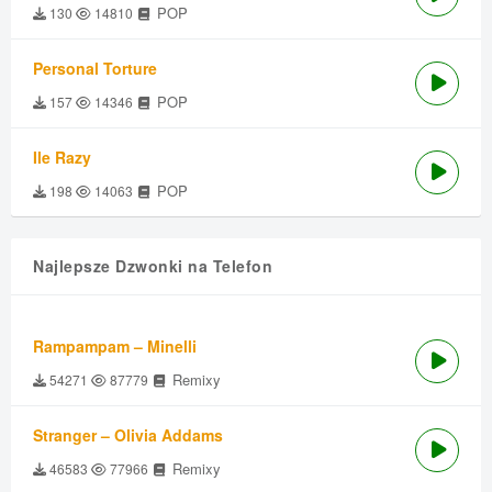
POP
130
14810
Personal Torture
POP
157
14346
Ile Razy
POP
198
14063
Najlepsze Dzwonki na Telefon
Rampampam – Minelli
Remixy
54271
87779
Stranger – Olivia Addams
Remixy
46583
77966