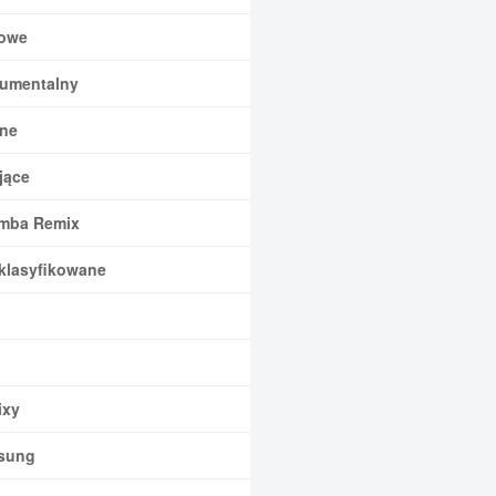
owe
rumentalny
ne
jące
mba Remix
klasyfikowane
xy
sung