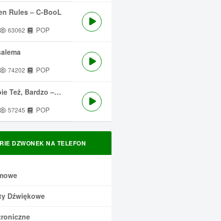
en Rules – C-BooL
POP
63062
salema
POP
74202
 Też, Bardzo – Męskie Granie
POP
57245
RIE DZWONEK NA TELEFON
mowe
ty Dźwiękowe
troniczne