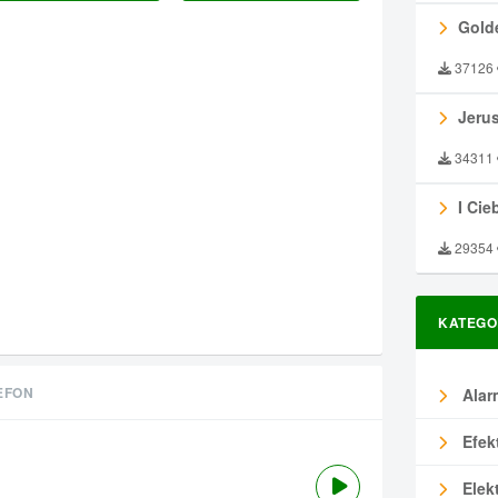
Gold
37126
Jeru
34311
I Ciebie
29354
KATEGO
EFON
Alar
Efek
Elek