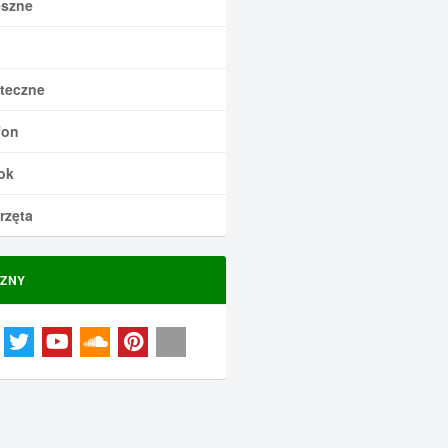
szne
teczne
fon
ok
rzęta
ZNY