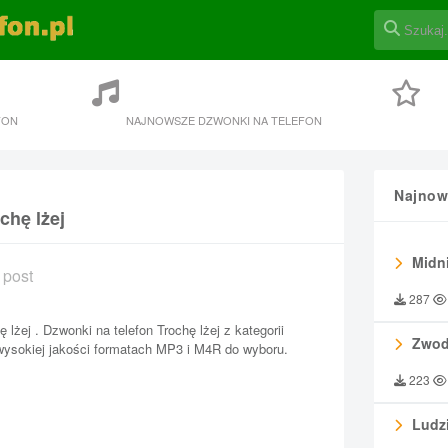
FON
NAJNOWSZE DZWONKI NA TELEFON
Najnow
chę lżej
Midni
 post
287
 lżej . Dzwonki na telefon Trochę lżej z kategorii
Zwod
ysokiej jakości formatach MP3 i M4R do wyboru.
223
Ludzi