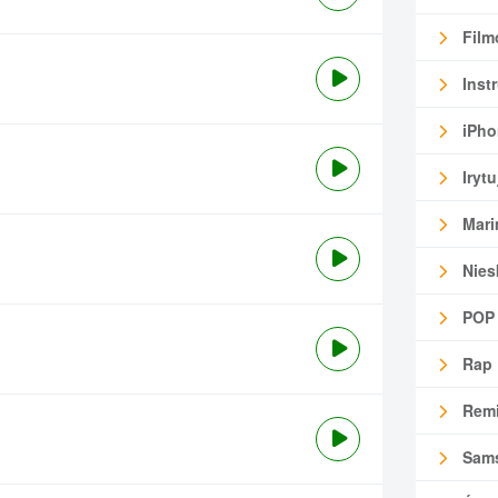
Film
Inst
iPho
Irytu
Mari
Nies
POP
Rap
Remi
Sam