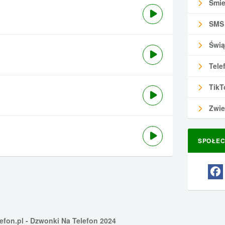
Śmie
SMS
Świą
Tele
TikT
Zwie
SPOŁEC
efon.pl
- Dzwonki Na Telefon 2024