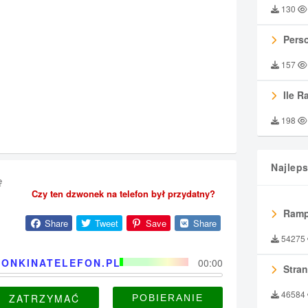
130
Perso
157
Ile R
198
Najlep
ę
Czy ten dzwonek na telefon był przydatny?
Ramp
Share
Tweet
Save
Share
54275
ONKINATELEFON.PL
00:00
Stran
46584
ZATRZYMAĆ