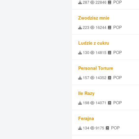
POP
287
22846
Zwodzisz mnie
POP
223
16244
Ludzie z cukru
POP
130
14815
Personal Torture
POP
157
14352
Ile Razy
POP
198
14071
Ferajna
POP
134
9175