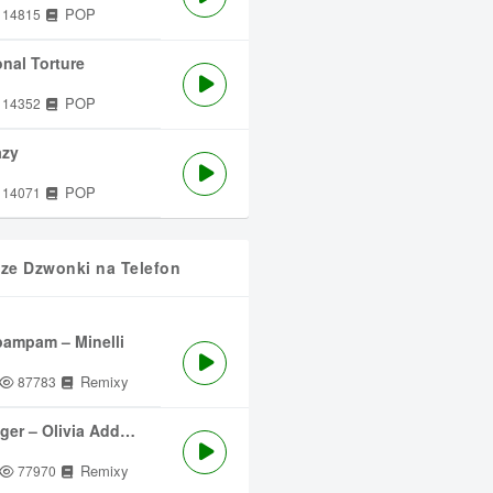
POP
14815
nal Torture
POP
14352
azy
POP
14071
sze Dzwonki na Telefon
ampam – Minelli
Remixy
87783
ger – Olivia Addams
Remixy
77970