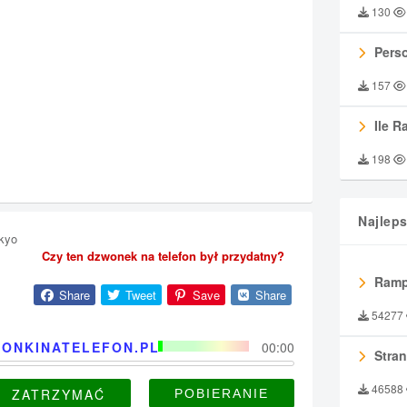
130
Perso
157
Ile R
198
Najlep
kyo
Czy ten dzwonek na telefon był przydatny?
Ramp
Share
Tweet
Save
Share
54277
ONKINATELEFON.PL
00:00
Stran
46588
ZATRZYMAĆ