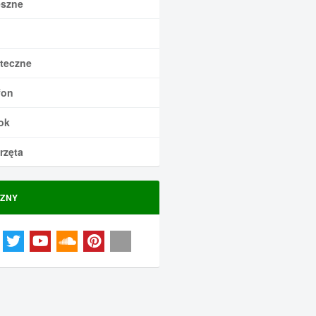
szne
teczne
fon
ok
rzęta
ZNY