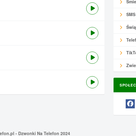
Śmie
SMS
Świą
Tele
TikT
Zwie
SPOŁEC
efon.pl
- Dzwonki Na Telefon 2024