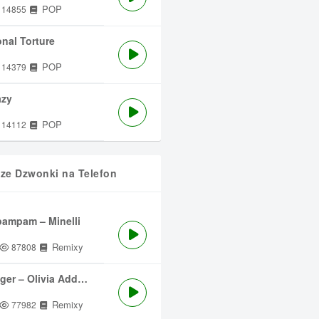
POP
14855
nal Torture
POP
14379
azy
POP
14112
sze Dzwonki na Telefon
ampam – Minelli
Remixy
87808
ger – Olivia Addams
Remixy
77982