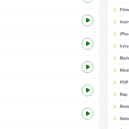
Film
Inst
iPho
Irytu
Mari
Nies
POP
Rap
Remi
Sam