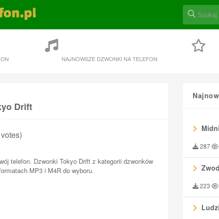
FON
NAJNOWSZE DZWONKI NA TELEFON
Najnow
yo Drift
Midni
9 votes)
287
wój telefon. Dzwonki Tokyo Drift z kategorii dzwonków
Zwod
i formatach MP3 i M4R do wyboru.
223
Ludzi