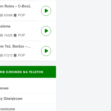
en Rules – C-BooL
POP
63088
salema
POP
74226
 Też, Bardzo – Męskie Granie
POP
57272
RIE DZWONEK NA TELEFON
mowe
ty Dźwiękowe
troniczne