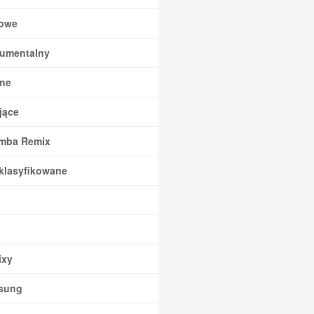
owe
rumentalny
ne
jące
mba Remix
klasyfikowane
xy
sung