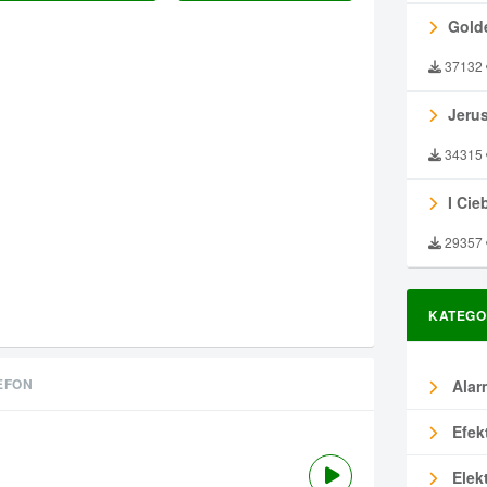
Gold
37132
Jeru
34315
I Ciebie
29357
KATEGO
EFON
Alar
Efek
Elek