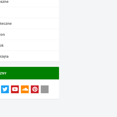
szne
teczne
fon
ok
rzęta
ZNY