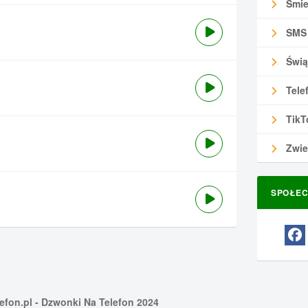
Śmie
SMS
Świą
Tele
TikT
Zwie
SPOŁEC
efon.pl
- Dzwonki Na Telefon 2024