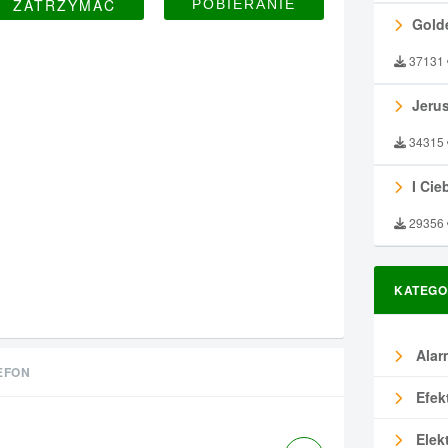
ZATRZYMAĆ
Gold
37131
Jeru
34315
I Ciebie
29356
KATEGO
Alar
EFON
Efek
Elek