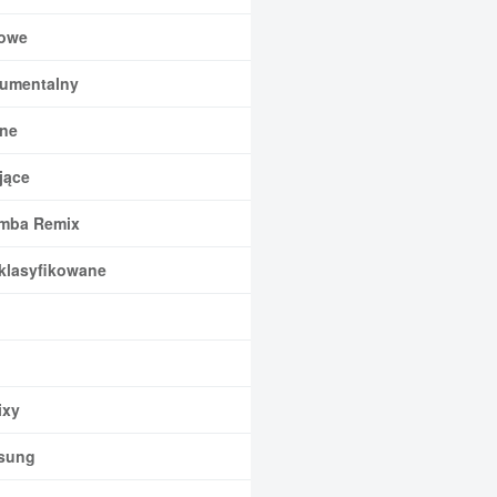
owe
rumentalny
ne
jące
mba Remix
klasyfikowane
xy
sung