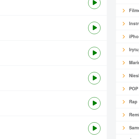
Film
Inst
iPho
Irytu
Mari
Nies
POP
Rap
Remi
Sam