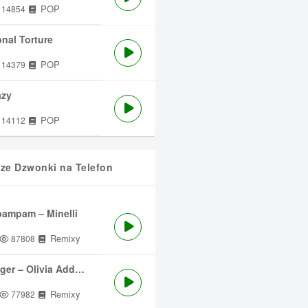
POP
14854
nal Torture
POP
14379
azy
POP
14112
sze Dzwonki na Telefon
ampam – Minelli
Remixy
87808
ger – Olivia Addams
Remixy
77982