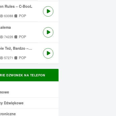
en Rules – C-BooL
POP
63088
salema
POP
74226
 Też, Bardzo – Męskie Granie
POP
57271
RIE DZWONEK NA TELEFON
mowe
ty Dźwiękowe
troniczne