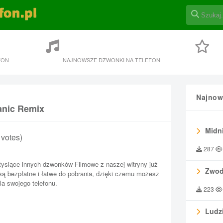
FON
NAJNOWSZE DZWONKI NA TELEFON
Najnow
anic Remix
Midni
2 votes)
287
tysiące innych dzwonków Filmowe z naszej witryny już
Zwod
 są bezpłatne i łatwe do pobrania, dzięki czemu możesz
la swojego telefonu.
223
Ludzi