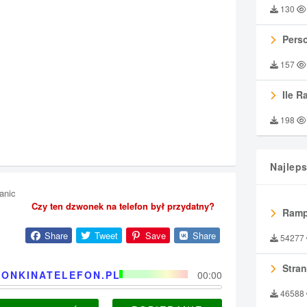
130
Perso
157
Ile R
198
Najlep
tanic
Czy ten dzwonek na telefon był przydatny?
Ramp
Share
Tweet
Save
Share
54277
Stran
ONKINATELEFON.PL
00:00
46588