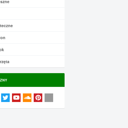
szne
teczne
fon
ok
rzęta
ZNY