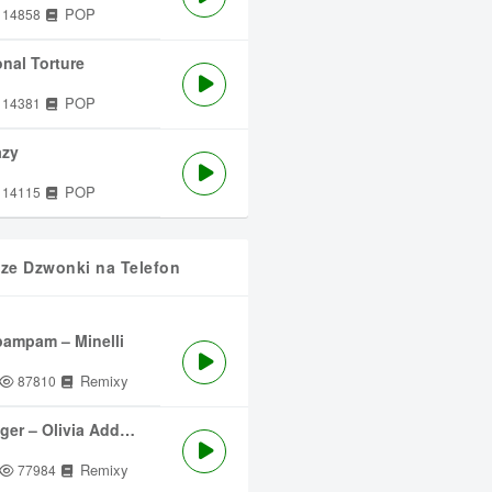
POP
14858
nal Torture
POP
14381
azy
POP
14115
sze Dzwonki na Telefon
ampam – Minelli
Remixy
87810
ger – Olivia Addams
Remixy
77984