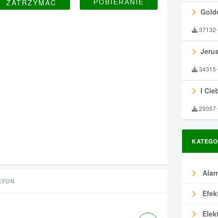
ZATRZYMAĆ
Gold
37132
Jeru
34315
I Ciebie
29357
KATEGO
Alar
EFON
Efek
Elek