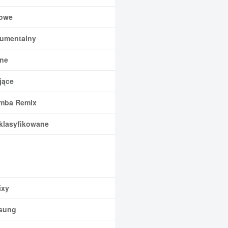
owe
rumentalny
ne
jące
mba Remix
klasyfikowane
xy
sung