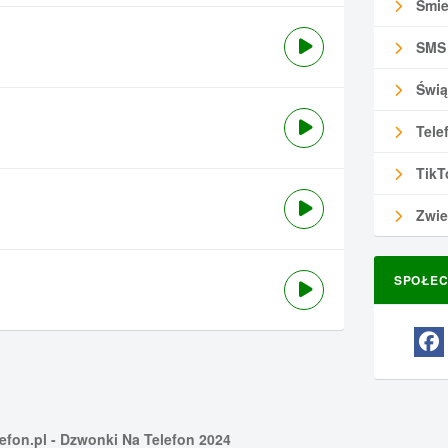
Śmie
SMS
Świą
Tele
TikT
Zwie
SPOŁEC
efon.pl
- Dzwonki Na Telefon 2024