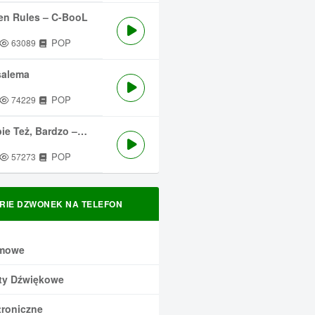
en Rules – C-BooL
POP
63089
salema
POP
74229
 Też, Bardzo – Męskie Granie
POP
57273
RIE DZWONEK NA TELEFON
mowe
ty Dźwiękowe
troniczne