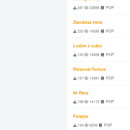
POP
287
22899
Zwodzisz mnie
POP
223
16285
Ludzie z cukru
POP
130
14858
Personal Torture
POP
157
14381
Ile Razy
POP
198
14115
Ferajna
POP
134
9206