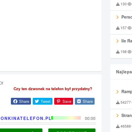
130
Perso
157
Ile R
198
Najlep
Of
Czy ten dzwonek na telefon był przydatny?
Ramp
Share
Tweet
Save
Share
54277
Stran
ONKINATELEFON.PL
00:00
46588