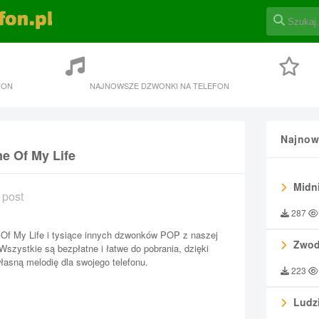
FON
NAJNOWSZE DZWONKI NA TELEFON
Najnow
e Of My Life
Midni
 post
287
 Of My Life i tysiące innych dzwonków POP z naszej
Zwod
 Wszystkie są bezpłatne i łatwe do pobrania, dzięki
asną melodię dla swojego telefonu.
223
Ludzi