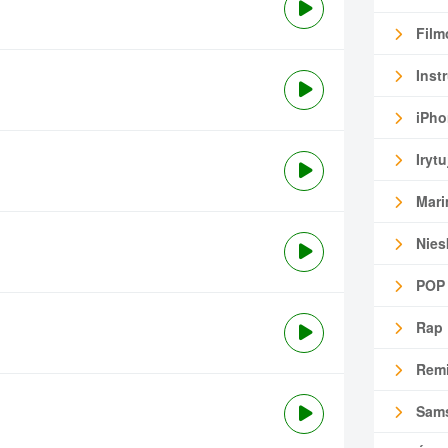
Film
Inst
iPho
Irytu
Mari
Nies
POP
Rap
Remi
Sam