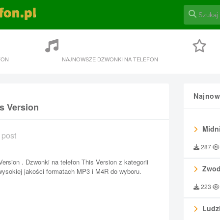
FON
NAJNOWSZE DZWONKI NA TELEFON
Najnow
s Version
Midni
 post
287
ersion . Dzwonki na telefon This Version z kategorii
Zwod
ysokiej jakości formatach MP3 i M4R do wyboru.
223
Ludzi