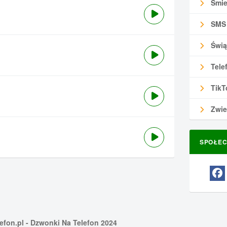
Śmie
SMS
Świą
Tele
TikT
Zwie
SPOŁEC
efon.pl
- Dzwonki Na Telefon 2024