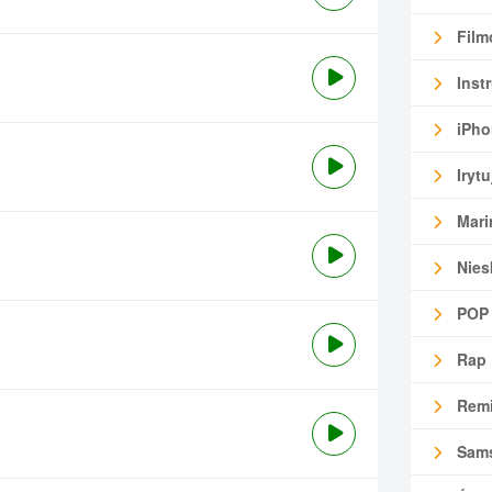
Film
Inst
iPho
Irytu
Mari
Nies
POP
Rap
Remi
Sam