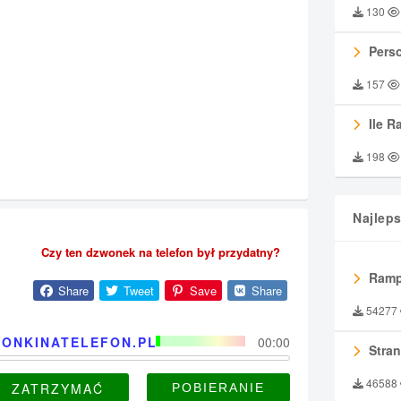
130
Perso
157
Ile R
198
Najlep
Czy ten dzwonek na telefon był przydatny?
Ramp
Share
Tweet
Save
Share
54277
ONKINATELEFON.PL
00:00
Stran
46588
ZATRZYMAĆ