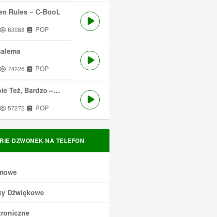
en Rules – C-BooL
POP
63088
salema
POP
74226
 Też, Bardzo – Męskie Granie
POP
57272
RIE DZWONEK NA TELEFON
mowe
ty Dźwiękowe
troniczne