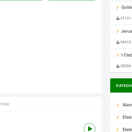
Gold
37131
Jeru
34315
I Ciebie
29356
KATEGO
EFON
Alar
Efek
Elek