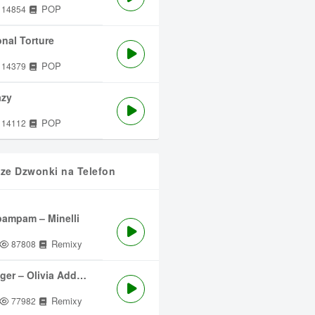
POP
14854
nal Torture
POP
14379
azy
POP
14112
sze Dzwonki na Telefon
ampam – Minelli
Remixy
87808
ger – Olivia Addams
Remixy
77982