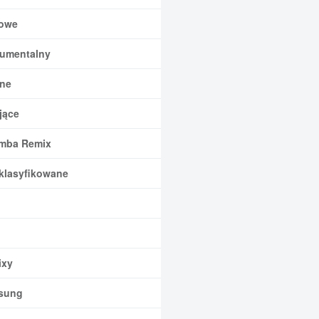
owe
rumentalny
ne
jące
mba Remix
klasyfikowane
xy
sung