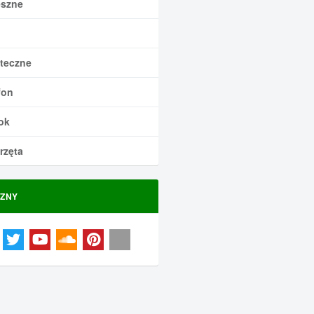
szne
teczne
fon
ok
rzęta
ZNY