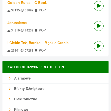
Golden Rules – C-BooL
POP
37135
63099
Jerusalema
POP
34319
74239
I Ciebie Też, Bardzo – Męskie Granie
POP
29361
57288
KATEGORIE DZWONEK NA TELEFON
Alarmowe
Efekty Dźwiękowe
Elektroniczne
Filmowe