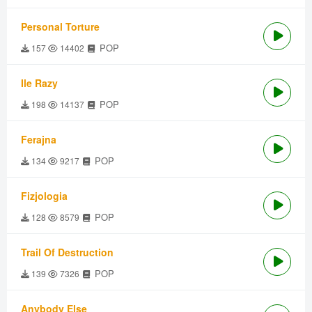
Personal Torture
POP
157
14402
Ile Razy
POP
198
14137
Ferajna
POP
134
9217
Fizjologia
POP
128
8579
Trail Of Destruction
POP
139
7326
Anybody Else