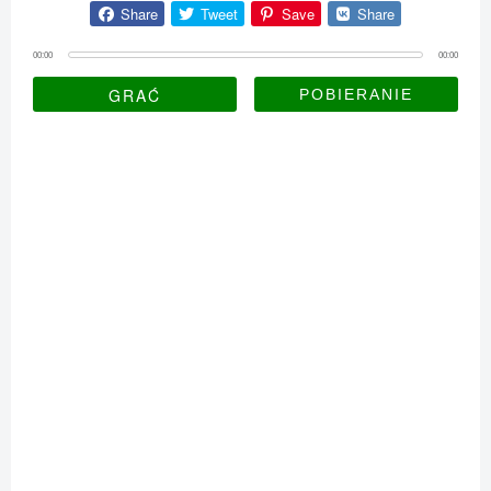
Share
Tweet
Save
Share
00:00
00:00
GRAĆ