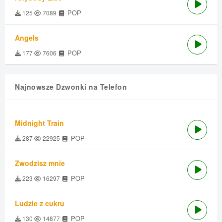
POP
125
7089
Angels
POP
177
7606
Najnowsze Dzwonki na Telefon
Midnight Train
POP
287
22925
Zwodzisz mnie
POP
223
16297
Ludzie z cukru
POP
130
14877