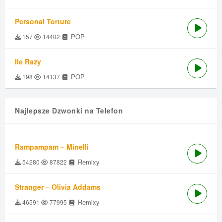
Personal Torture
POP
157
14402
Ile Razy
POP
198
14137
Najlepsze Dzwonki na Telefon
Rampampam – Minelli
Remixy
54280
87822
Stranger – Olivia Addams
Remixy
46591
77995