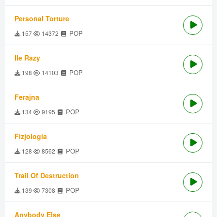
Personal Torture
POP
157
14372
Ile Razy
POP
198
14103
Ferajna
POP
134
9195
Fizjologia
POP
128
8562
Trail Of Destruction
POP
139
7308
Anybody Else