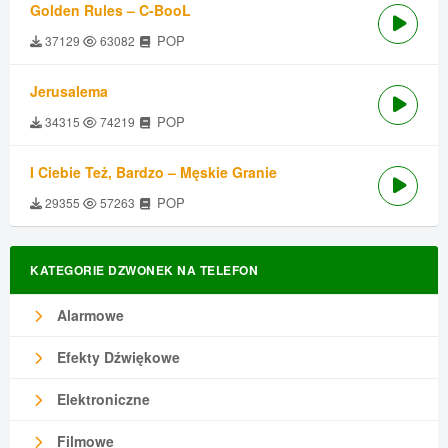
Golden Rules – C-BooL
POP
37129
63082
Jerusalema
POP
34315
74219
I Ciebie Też, Bardzo – Męskie Granie
POP
29355
57263
KATEGORIE DZWONEK NA TELEFON
Alarmowe
Efekty Dźwiękowe
Elektroniczne
Filmowe