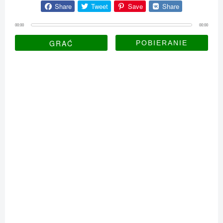
Share
Tweet
Save
Share
00:00
00:00
GRAĆ