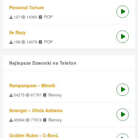
Personal Torture
POP
157
14360
Ile Razy
POP
198
14079
Najlepsze Dzwonki na Telefon
Rampampam – Minelli
Remixy
54275
87787
Stranger – Olivia Addams
Remixy
46584
77974
Golden Rules – C-BooL