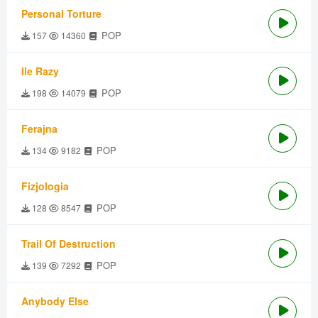
Personal Torture
POP
157
14360
Ile Razy
POP
198
14079
Ferajna
POP
134
9182
Fizjologia
POP
128
8547
Trail Of Destruction
POP
139
7292
Anybody Else