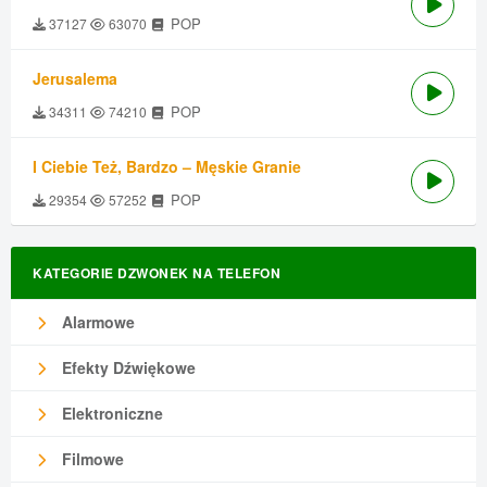
POP
37127
63070
Jerusalema
POP
34311
74210
I Ciebie Też, Bardzo – Męskie Granie
POP
29354
57252
KATEGORIE DZWONEK NA TELEFON
Alarmowe
Efekty Dźwiękowe
Elektroniczne
Filmowe