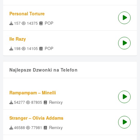
Personal Torture
POP
157
14375
Ile Razy
POP
198
14105
Najlepsze Dzwonki na Telefon
Rampampam – Minelli
Remixy
54277
87805
Stranger – Olivia Addams
Remixy
46588
77981