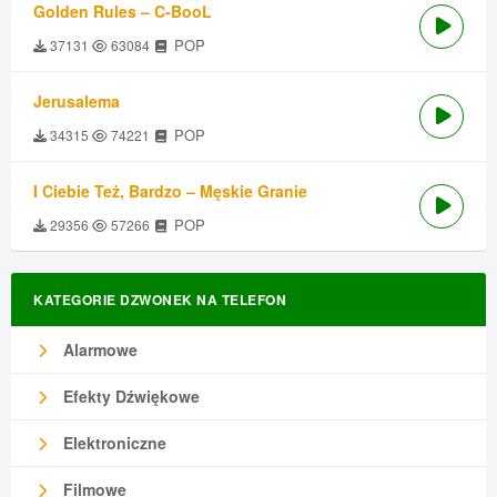
Golden Rules – C-BooL
POP
37131
63084
Jerusalema
POP
34315
74221
I Ciebie Też, Bardzo – Męskie Granie
POP
29356
57266
KATEGORIE DZWONEK NA TELEFON
Alarmowe
Efekty Dźwiękowe
Elektroniczne
Filmowe