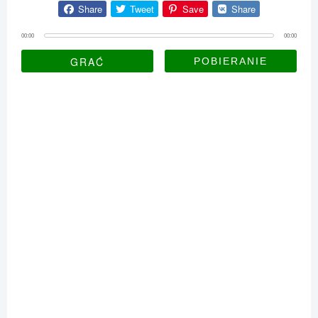
Share
Tweet
Save
Share
00:00
00:00
GRAĆ