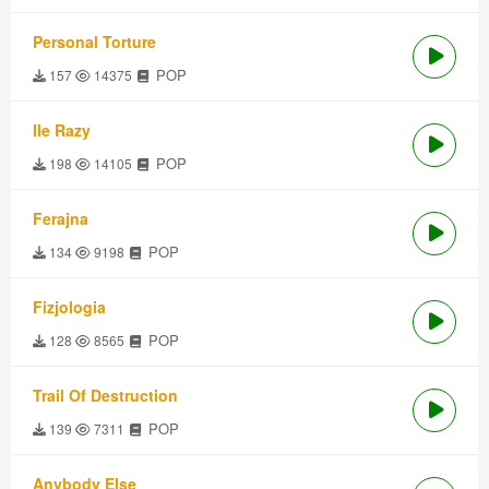
Personal Torture
POP
157
14375
Ile Razy
POP
198
14105
Ferajna
POP
134
9198
Fizjologia
POP
128
8565
Trail Of Destruction
POP
139
7311
Anybody Else