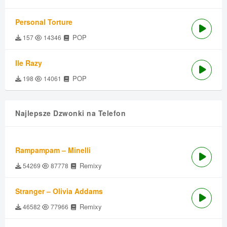
Personal Torture
POP
157
14346
Ile Razy
POP
198
14061
Najlepsze Dzwonki na Telefon
Rampampam – Minelli
Remixy
54269
87778
Stranger – Olivia Addams
Remixy
46582
77966