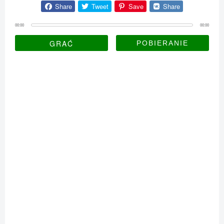
Share
Tweet
Save
Share
00:00
00:00
GRAĆ