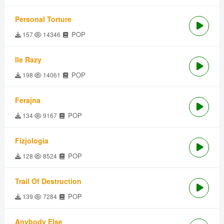
Personal Torture
POP
157
14346
Ile Razy
POP
198
14061
Ferajna
POP
134
9167
Fizjologia
POP
128
8524
Trail Of Destruction
POP
139
7284
Anybody Else