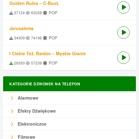
Golden Rules – C-BooL
POP
37124
63058
Jerusalema
POP
34309
74196
I Ciebie Też, Bardzo – Męskie Granie
POP
29350
57239
KATEGORIE DZWONEK NA TELEFON
Alarmowe
Efekty Dźwiękowe
Elektroniczne
Filmowe