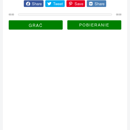
Share
Tweet
Save
Share
00:00
00:00
GRAĆ