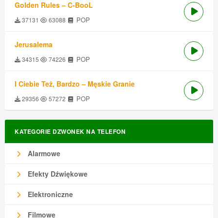
Golden Rules – C-BooL
POP
37131
63088
Jerusalema
POP
34315
74226
I Ciebie Też, Bardzo – Męskie Granie
POP
29356
57272
KATEGORIE DZWONEK NA TELEFON
Alarmowe
Efekty Dźwiękowe
Elektroniczne
Filmowe