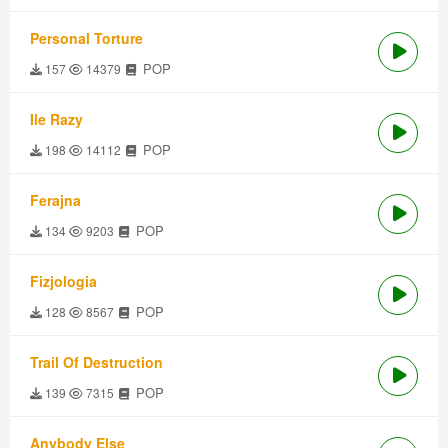
Personal Torture
POP
157
14379
Ile Razy
POP
198
14112
Ferajna
POP
134
9203
Fizjologia
POP
128
8567
Trail Of Destruction
POP
139
7315
Anybody Else