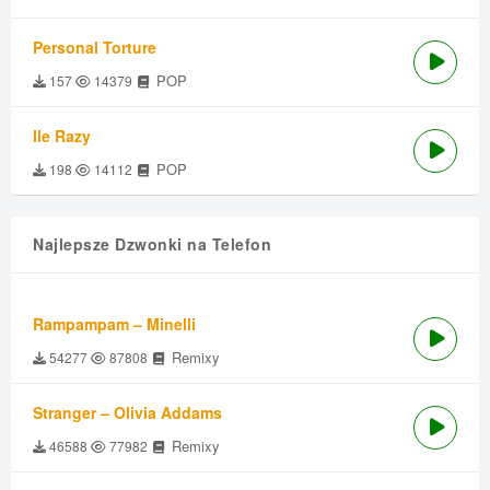
Personal Torture
POP
157
14379
Ile Razy
POP
198
14112
Najlepsze Dzwonki na Telefon
Rampampam – Minelli
Remixy
54277
87808
Stranger – Olivia Addams
Remixy
46588
77982