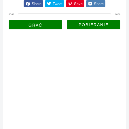
Share
Tweet
Save
Share
00:00
00:00
GRAĆ