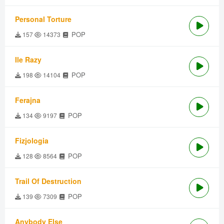
Personal Torture
POP
157
14373
Ile Razy
POP
198
14104
Ferajna
POP
134
9197
Fizjologia
POP
128
8564
Trail Of Destruction
POP
139
7309
Anybody Else