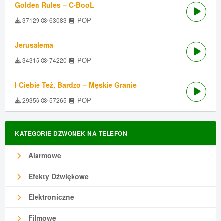
Golden Rules – C-BooL
POP
37129
63083
Jerusalema
POP
34315
74220
I Ciebie Też, Bardzo – Męskie Granie
POP
29356
57265
KATEGORIE DZWONEK NA TELEFON
Alarmowe
Efekty Dźwiękowe
Elektroniczne
Filmowe