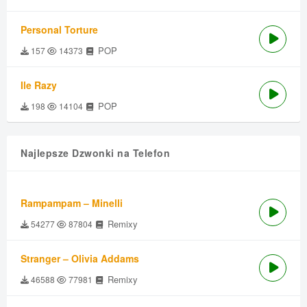
Personal Torture
POP
157
14373
Ile Razy
POP
198
14104
Najlepsze Dzwonki na Telefon
Rampampam – Minelli
Remixy
54277
87804
Stranger – Olivia Addams
Remixy
46588
77981