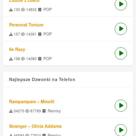
Ludzie z cukru
POP
130
14832
Personal Torture
POP
157
14361
Ile Razy
POP
198
14080
Najlepsze Dzwonki na Telefon
Rampampam – Minelli
Remixy
54275
87789
Stranger – Olivia Addams
Remixy
46584
77974