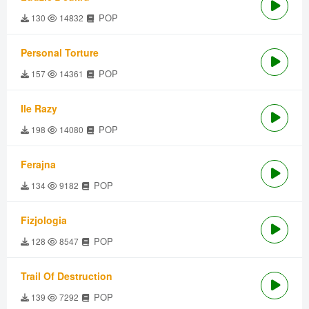
POP
130
14832
Personal Torture
POP
157
14361
Ile Razy
POP
198
14080
Ferajna
POP
134
9182
Fizjologia
POP
128
8547
Trail Of Destruction
POP
139
7292