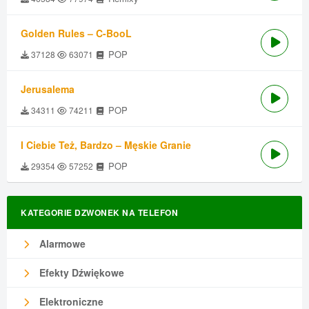
Golden Rules – C-BooL
POP
37128
63071
Jerusalema
POP
34311
74211
I Ciebie Też, Bardzo – Męskie Granie
POP
29354
57252
KATEGORIE DZWONEK NA TELEFON
Alarmowe
Efekty Dźwiękowe
Elektroniczne