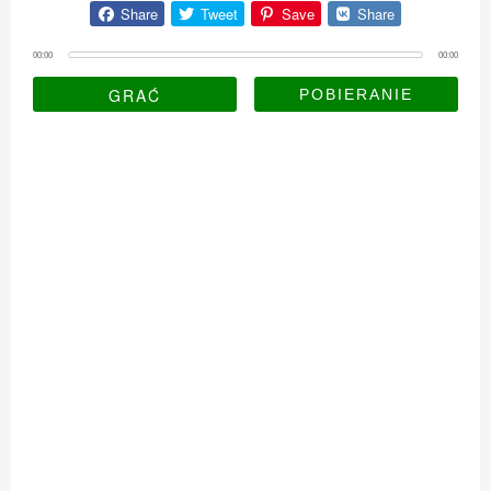
Share
Tweet
Save
Share
00:00
00:00
GRAĆ