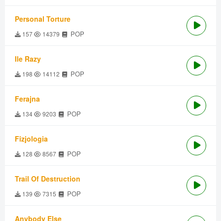
Personal Torture
POP
157
14379
Ile Razy
POP
198
14112
Ferajna
POP
134
9203
Fizjologia
POP
128
8567
Trail Of Destruction
POP
139
7315
Anybody Else