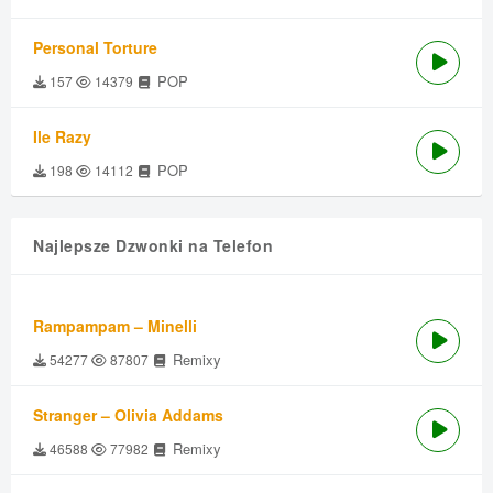
Personal Torture
POP
157
14379
Ile Razy
POP
198
14112
Najlepsze Dzwonki na Telefon
Rampampam – Minelli
Remixy
54277
87807
Stranger – Olivia Addams
Remixy
46588
77982