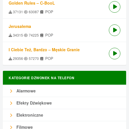
Golden Rules – C-BooL
POP
37131
63087
Jerusalema
POP
34315
74225
I Ciebie Też, Bardzo – Męskie Granie
POP
29356
57270
KATEGORIE DZWONEK NA TELEFON
Alarmowe
Efekty Dźwiękowe
Elektroniczne
Filmowe