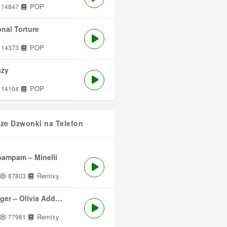
POP
14847
nal Torture
POP
14373
azy
POP
14104
sze Dzwonki na Telefon
ampam – Minelli
Remixy
87803
ger – Olivia Addams
Remixy
77981