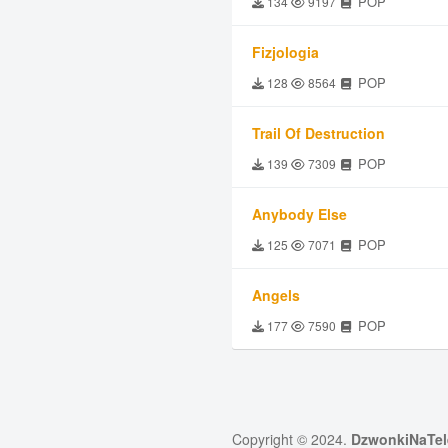
POP
134
9197
Fizjologia
POP
128
8564
Trail Of Destruction
POP
139
7309
Anybody Else
POP
125
7071
Angels
POP
177
7590
Copyright © 2024.
DzwonkiNaTel