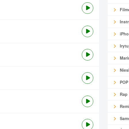
Film
Inst
iPho
Irytu
Mari
Nies
POP
Rap
Remi
Sam