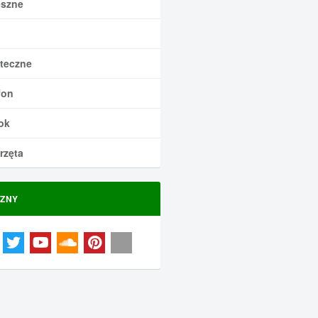
szne
teczne
fon
ok
rzęta
ZNY