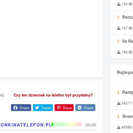
130
Perso
157
Ile R
198
Najlep
Ramp
ooL
Czy ten dzwonek na telefon był przydatny?
54277
Share
Tweet
Save
Share
Stran
ONKINATELEFON.PL
00:00
46588