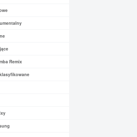
owe
rumentalny
ne
jące
mba Remix
klasyfikowane
xy
sung