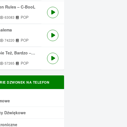
en Rules – C-BooL
POP
63083
salema
POP
74220
 Też, Bardzo – Męskie Granie
POP
57265
RIE DZWONEK NA TELEFON
mowe
ty Dźwiękowe
troniczne