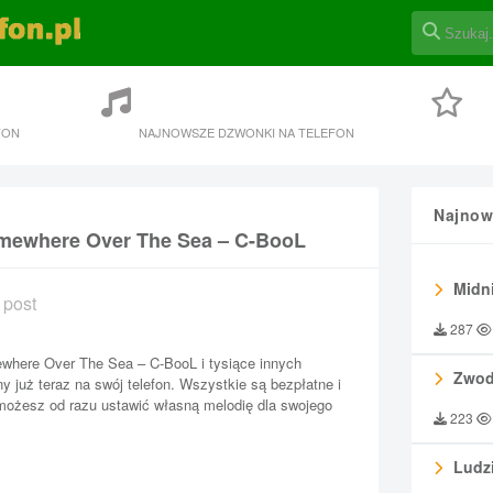
FON
NAJNOWSZE DZWONKI NA TELEFON
Najnow
omewhere Over The Sea – C-BooL
Midni
 post
287
where Over The Sea – C-BooL i tysiące innych
Zwod
 już teraz na swój telefon. Wszystkie są bezpłatne i
 możesz od razu ustawić własną melodię dla swojego
223
Ludzi