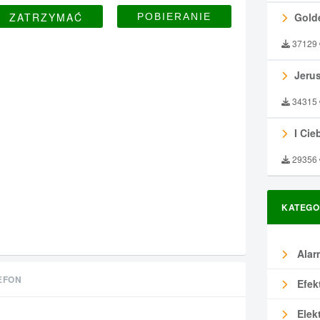
ZATRZYMAĆ
Gold
37129
Jeru
34315
I Ciebie
29356
KATEGO
Alar
EFON
Efek
Elek