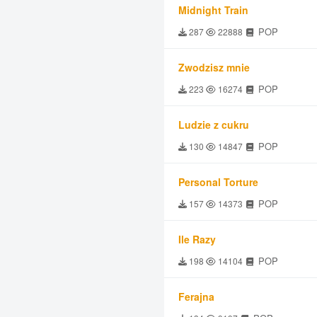
Midnight Train
POP
287
22888
Zwodzisz mnie
POP
223
16274
Ludzie z cukru
POP
130
14847
Personal Torture
POP
157
14373
Ile Razy
POP
198
14104
Ferajna