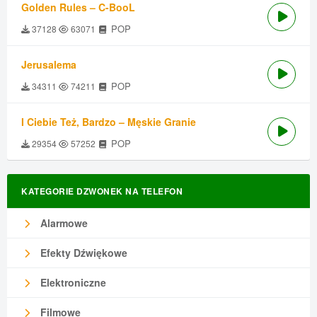
Golden Rules – C-BooL
POP
37128
63071
Jerusalema
POP
34311
74211
I Ciebie Też, Bardzo – Męskie Granie
POP
29354
57252
KATEGORIE DZWONEK NA TELEFON
Alarmowe
Efekty Dźwiękowe
Elektroniczne
Filmowe