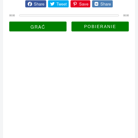
Share
Tweet
Save
Share
00:00
00:00
GRAĆ