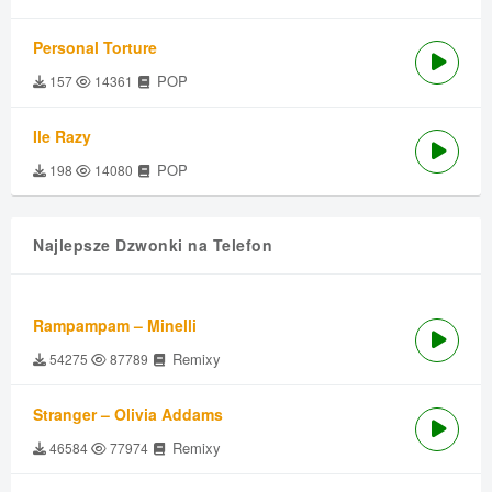
Personal Torture
POP
157
14361
Ile Razy
POP
198
14080
Najlepsze Dzwonki na Telefon
Rampampam – Minelli
Remixy
54275
87789
Stranger – Olivia Addams
Remixy
46584
77974