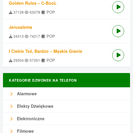
Golden Rules – C-BooL
POP
37128
63078
Jerusalema
POP
34313
74217
I Ciebie Też, Bardzo – Męskie Granie
POP
29354
57261
KATEGORIE DZWONEK NA TELEFON
Alarmowe
Efekty Dźwiękowe
Elektroniczne
Filmowe