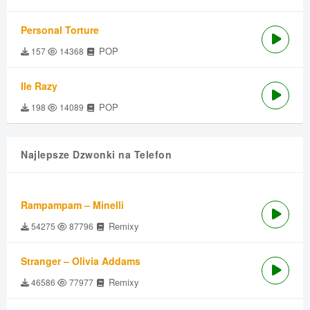
Personal Torture
POP
157
14368
Ile Razy
POP
198
14089
Najlepsze Dzwonki na Telefon
Rampampam – Minelli
Remixy
54275
87796
Stranger – Olivia Addams
Remixy
46586
77977