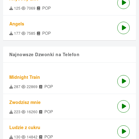
POP
125
7069
Angels
POP
177
7585
Najnowsze Dzwonki na Telefon
Midnight Train
POP
287
22869
Zwodzisz mnie
POP
223
16260
Ludzie z cukru
POP
130
14842