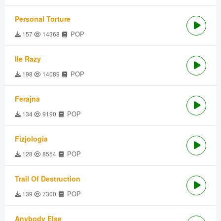
Personal Torture
POP
157
14368
Ile Razy
POP
198
14089
Ferajna
POP
134
9190
Fizjologia
POP
128
8554
Trail Of Destruction
POP
139
7300
Anybody Else