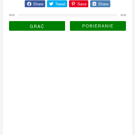
Share
Tweet
Save
Share
00:00
00:00
GRAĆ