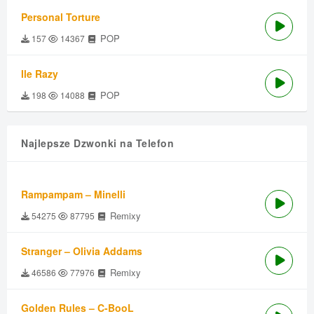
Personal Torture
POP
157
14367
Ile Razy
POP
198
14088
Najlepsze Dzwonki na Telefon
Rampampam – Minelli
Remixy
54275
87795
Stranger – Olivia Addams
Remixy
46586
77976
Golden Rules – C-BooL