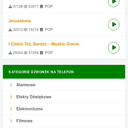
POP
37128
63077
Jerusalema
POP
34313
74216
I Ciebie Też, Bardzo – Męskie Granie
POP
29354
57258
KATEGORIE DZWONEK NA TELEFON
Alarmowe
Efekty Dźwiękowe
Elektroniczne
Filmowe