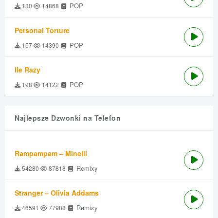
POP
130
14868
Personal Torture
POP
157
14390
Ile Razy
POP
198
14122
Najlepsze Dzwonki na Telefon
Rampampam – Minelli
Remixy
54280
87818
Stranger – Olivia Addams
Remixy
46591
77988