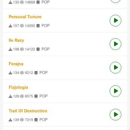
POP
130
14868
Personal Torture
POP
157
14390
Ile Razy
POP
198
14122
Ferajna
POP
134
9212
Fizjologia
POP
128
8575
Trail Of Destruction
POP
139
7319