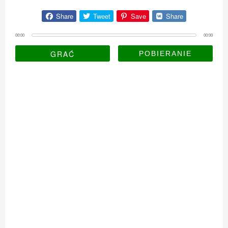
Share
Tweet
Save
Share
00:00
00:00
GRAĆ