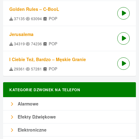
Golden Rules – C-BooL
POP
37135
63094
Jerusalema
POP
34319
74236
I Ciebie Też, Bardzo – Męskie Granie
POP
29361
57281
KATEGORIE DZWONEK NA TELEFON
Alarmowe
Efekty Dźwiękowe
Elektroniczne