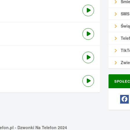
Śmie
SMS
Świą
Tele
TikT
Zwie
SPOŁEC
efon.pl
- Dzwonki Na Telefon 2024