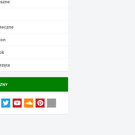
szne
teczne
fon
ok
rzęta
ZNY