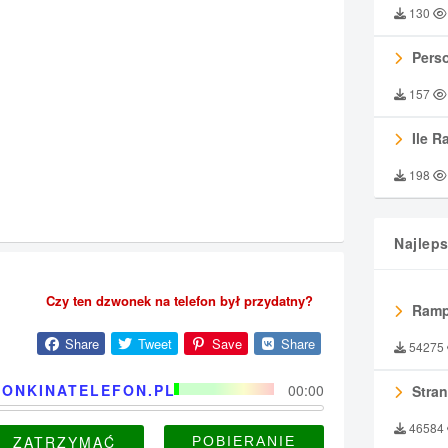
130
Perso
157
Ile R
198
Najlep
Czy ten dzwonek na telefon był przydatny?
Ramp
Share
Tweet
Save
Share
54275
ONKINATELEFON.PL
00:00
Stran
46584
ZATRZYMAĆ