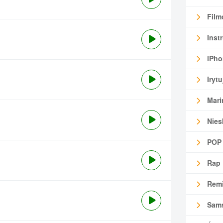
Film
Inst
iPho
Irytu
Mari
Nies
POP
Rap
Remi
Sam