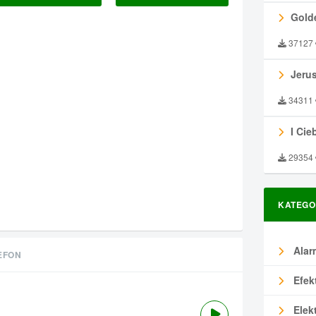
Gold
37127
Jeru
34311
I Ciebie
29354
KATEGO
Alar
EFON
Efek
Elek