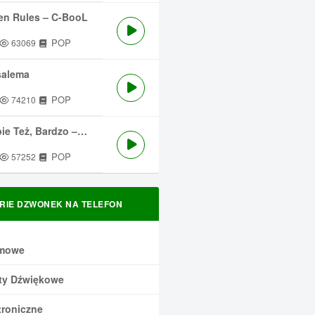
en Rules – C-BooL
POP
63069
salema
POP
74210
 Też, Bardzo – Męskie Granie
POP
57252
RIE DZWONEK NA TELEFON
mowe
ty Dźwiękowe
troniczne