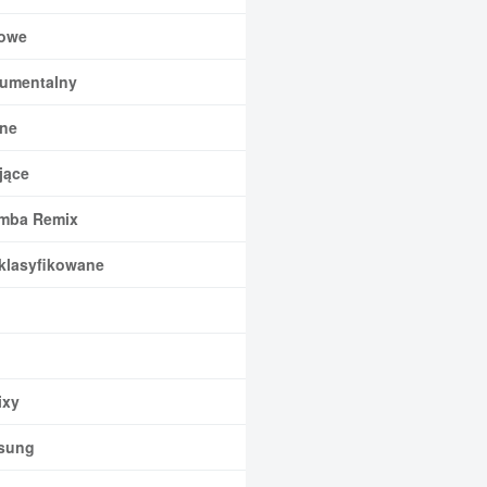
owe
rumentalny
ne
jące
mba Remix
klasyfikowane
xy
sung