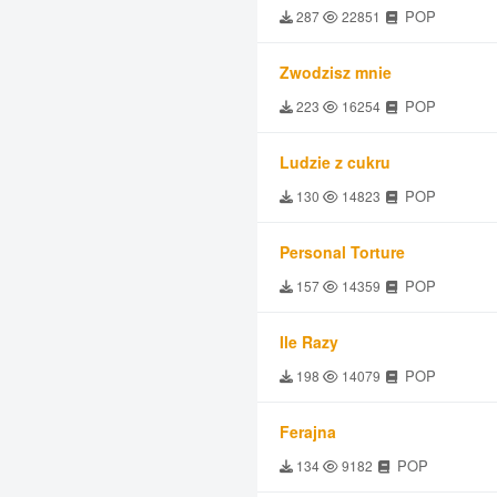
POP
287
22851
Zwodzisz mnie
POP
223
16254
Ludzie z cukru
POP
130
14823
Personal Torture
POP
157
14359
Ile Razy
POP
198
14079
Ferajna
POP
134
9182