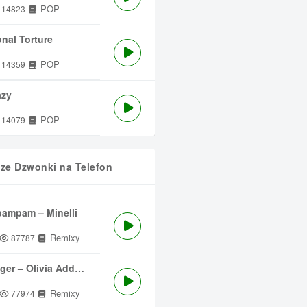
POP
14823
nal Torture
POP
14359
azy
POP
14079
sze Dzwonki na Telefon
ampam – Minelli
Remixy
87787
ger – Olivia Addams
Remixy
77974