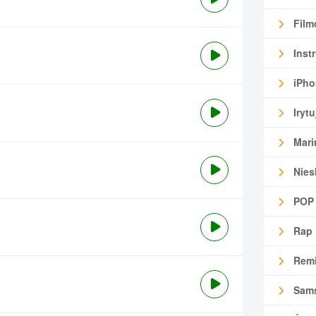
Film
Inst
iPho
Irytu
Mari
Nies
POP
Rap
Remi
Sam