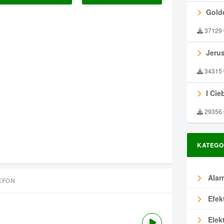
Gold
37129
Jeru
34315
I Ciebie
29356
KATEGO
Alar
EFON
Efek
Elek