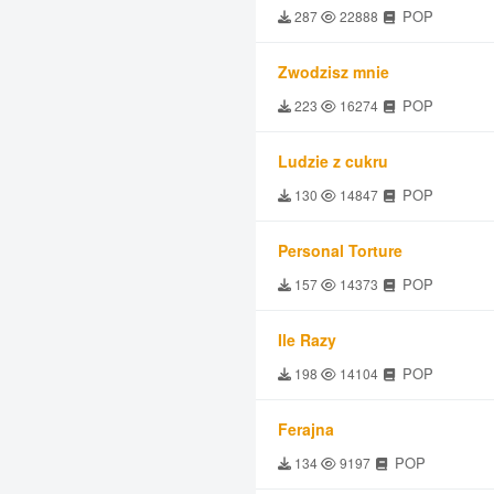
POP
287
22888
Zwodzisz mnie
POP
223
16274
Ludzie z cukru
POP
130
14847
Personal Torture
POP
157
14373
Ile Razy
POP
198
14104
Ferajna
POP
134
9197