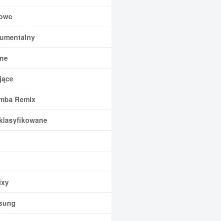
owe
rumentalny
ne
jące
mba Remix
klasyfikowane
xy
sung