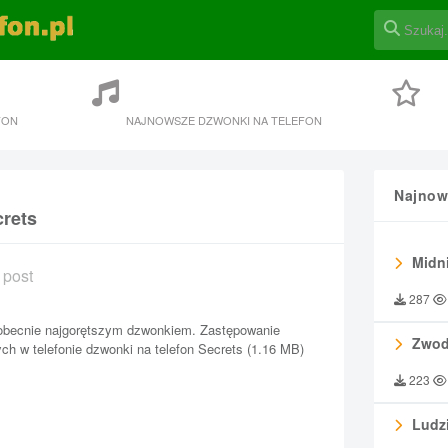
FON
NAJNOWSZE DZWONKI NA TELEFON
Najnow
crets
Midni
 post
287
 obecnie najgorętszym dzwonkiem. Zastępowanie
Zwod
h w telefonie dzwonki na telefon Secrets (1.16 MB)
223
Ludzi