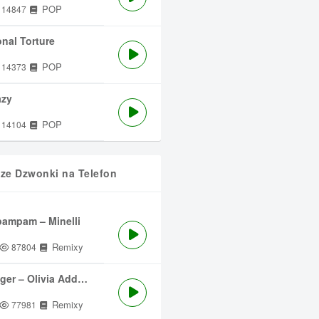
POP
14847
nal Torture
POP
14373
azy
POP
14104
sze Dzwonki na Telefon
ampam – Minelli
Remixy
87804
ger – Olivia Addams
Remixy
77981