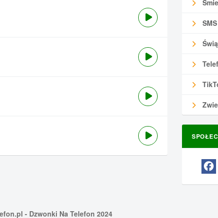
Śmie
SMS
Świą
Tele
TikT
Zwie
SPOŁEC
efon.pl
- Dzwonki Na Telefon 2024