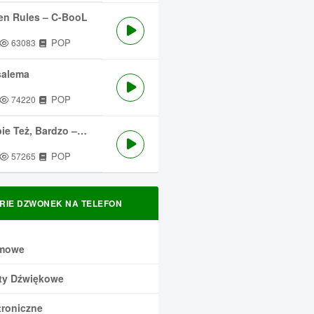
en Rules – C-BooL
POP
63083
salema
POP
74220
 Też, Bardzo – Męskie Granie
POP
57265
RIE DZWONEK NA TELEFON
mowe
ty Dźwiękowe
troniczne