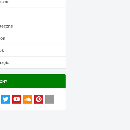
szne
teczne
fon
ok
rzęta
ZNY