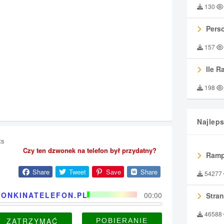
130
Perso
157
Ile R
198
Najlep
ts
Czy ten dzwonek na telefon był przydatny?
Ramp
Share
Tweet
Save
Share
54277
ONKINATELEFON.PL
00:00
Stran
46588
ZATRZYMAĆ